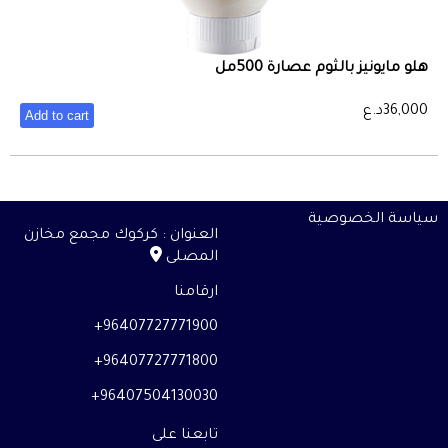
هلو مايونيز بالثوم عصارة 500مل
36,000
د.ع
Add to cart
سياسة الخصوصية
العنوان : كركوك مجمع مخازن
المصلى
ارقامنا
96407727771900+
96407727771800+
96407504130030+
تابعنا على