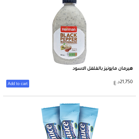
هيرمان مايونيز بالفلفل الاسود
21,750
د.ع
Add to cart