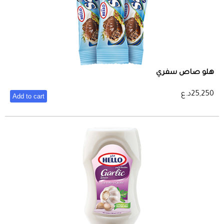
هلو صاص سفري
25,250
د.ع
Add to cart