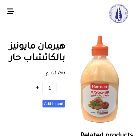
هيرمان مايونيز
بالكاتشاب حار
21,750
د.ع
Add to cart