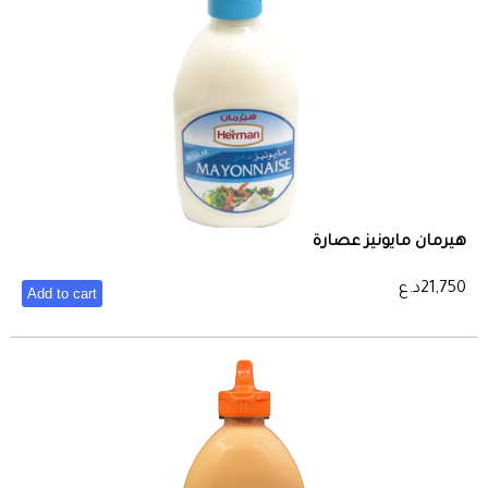
هيرمان مايونيز عصارة
21,750
د.ع
Add to cart