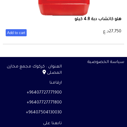
هلو كاتشاب دبة 4.8 كيلو
27,750
د.ع
Add to cart
سياسة الخصوصية
العنوان : كركوك مجمع مخازن
المصلى
ارقامنا
96407727771900+
96407727771800+
96407504130030+
تابعنا على