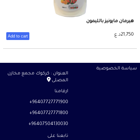
هيرمان مايونيز بالليمون
21,750
د.ع
Add to cart
سياسة الخصوصية
العنوان : كركوك مجمع مخازن
المصلى
ارقامنا
96407727771900+
96407727771800+
96407504130030+
تابعنا على