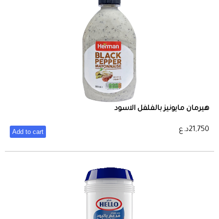
هيرمان مايونيز بالفلفل الاسود
21,750
د.ع
Add to cart