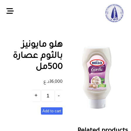
هلو مايونيز
بالثوم عصارة
500مل
36,000
د.ع
Add to cart