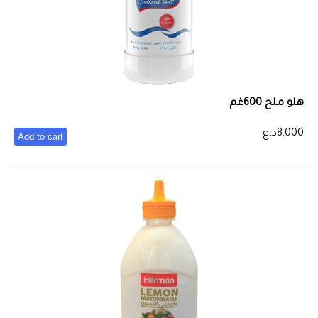
هلو ملح 600غم
8,000
د.ع
Add to cart