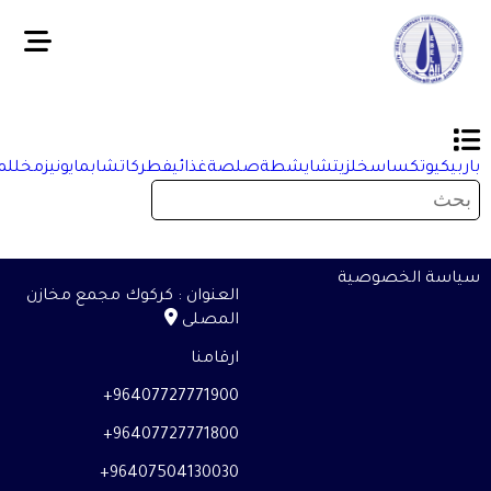
ربيكيو
تكساس
خل
زيت
شاي
شطة
صلصة
غذائي
فطر
كاتشاب
مايونيز
مخلل
ملح
اسة الخصوصية
العنوان : كركوك مجمع مخازن
المصلى
ارقامنا
96407727771900+
96407727771800+
96407504130030+