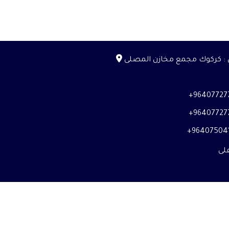
ن : كركوك مجمع مخازن المصلى
964077277
964077277
964075041
على
Instagr
Face