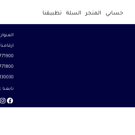
حسابي
المتجر
السلة
تطبيقنا
العنوا
ارقامنا
71900+
71800+
30030+
تابعنا 
am
book