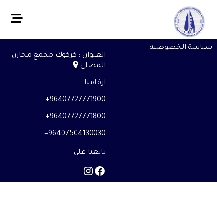
سياسة الخصوصية
العنوان : كركوك مجمع مخازن
المصلى
ارقامنا
96407727771900+
96407727771800+
96407504130030+
تابعنا على
Instagram
Facebook