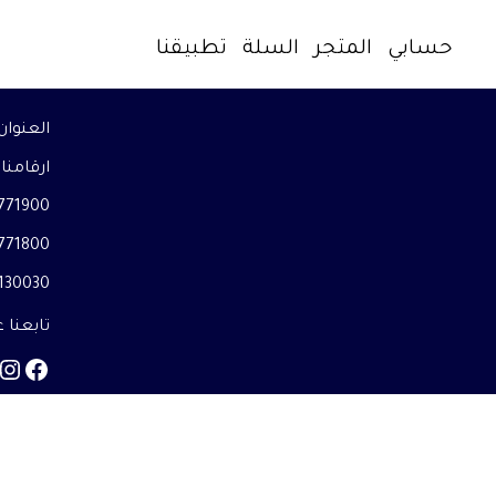
حسابي
المتجر
السلة
تطبيقنا
العنوا
ارقامنا
71900+
71800+
30030+
تابعنا 
am
book