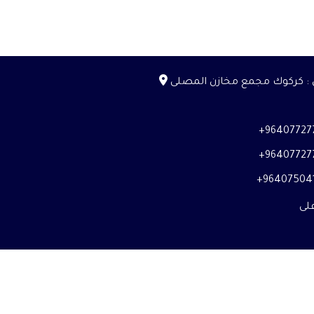
ن : كركوك مجمع مخازن المصلى
964077277
964077277
964075041
على
Instagr
Face