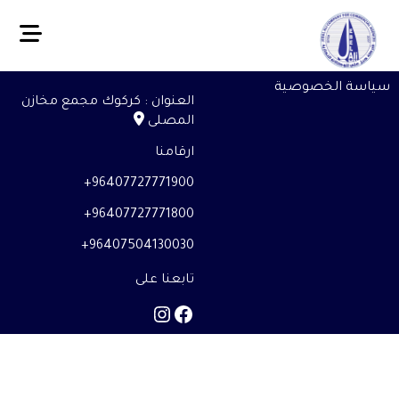
سياسة الخصوصية
العنوان : كركوك مجمع مخازن
المصلى
ارقامنا
96407727771900+
96407727771800+
96407504130030+
تابعنا على
Instagram
Facebook