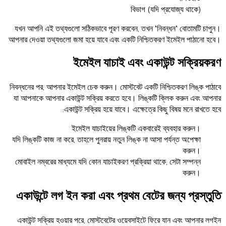
পাসওয়ার্ড
বিভাগ (যদি প্রযোজ্য থাকে)
যখন আপনি এই তথ্যগুলো সঠিকভাবে পূরণ করবেন, তখন ‘নিবন্ধন’ বোতামটি চাপুন।
আপনার দেওয়া তথ্যগুলো জমা হয়ে যাবে এবং একটি নিশ্চিতকরণ ইমেইল পাঠানো হবে।
ইমেইল যাচাই এবং একাউন্ট সক্রিয়করণ
নিবন্ধনের পর, আপনার ইমেইল চেক করুন। মোস্টবেট একটি নিশ্চিতকরণ লিঙ্ক পাঠাবে
যা আপনাকে আপনার একাউন্ট সক্রিয় করতে হবে। লিঙ্কটি ক্লিক করুন এবং আপনার
একাউন্ট সক্রিয় হয়ে যাবে। এক্ষেত্রে কিছু বিষয় মনে রাখতে হবে:
ইমেইল যাচাইয়ের লিঙ্কটি একবারেই ব্যবহার করুন।
যদি লিঙ্কটি কাজ না করে, তাহলে পুনরায় নতুন লিঙ্ক না আসা পর্যন্ত অপেক্ষা
করুন।
মোবাইল নম্বরের মাধ্যমে যদি কোন যাচাইকরণ প্রক্রিয়া থাকে, সেটা সম্পন্ন
করুন।
একাউন্টে লগ ইন করা এবং প্রথম বেটের জন্য প্রস্তুতি
একাউন্ট সক্রিয় হওয়ার পরে, মোস্টবেটের ওয়েবসাইটে ফিরে যান এবং আপনার লগইন