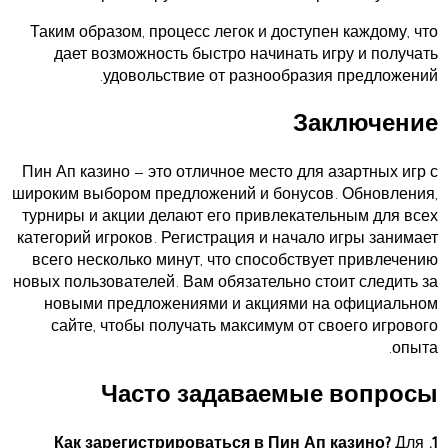
Таким образом, процесс легок и доступен каждому, что
дает возможность быстро начинать игру и получать
удовольствие от разнообразия предложений.
Заключение
Пин Ап казино — это отличное место для азартных игр с
широким выбором предложений и бонусов. Обновления,
турниры и акции делают его привлекательным для всех
категорий игроков. Регистрация и начало игры занимает
всего несколько минут, что способствует привлечению
новых пользователей. Вам обязательно стоит следить за
новыми предложениями и акциями на официальном
сайте, чтобы получать максимум от своего игрового
опыта.
Часто задаваемые вопросы
Для
1. Как зарегистрироваться в Пин Ап казино?