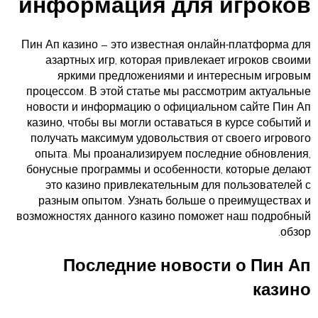
информация для игроков
Пин Ап казино — это известная онлайн-платформа для
азартных игр, которая привлекает игроков своими
яркими предложениями и интересным игровым
процессом. В этой статье мы рассмотрим актуальные
новости и информацию о официальном сайте Пин Ап
казино, чтобы вы могли оставаться в курсе событий и
получать максимум удовольствия от своего игрового
опыта. Мы проанализируем последние обновления,
бонусные программы и особенности, которые делают
это казино привлекательным для пользователей с
разным опытом. Узнать больше о преимуществах и
возможностях данного казино поможет наш подробный
обзор.
Последние новости о Пин Ап
казино