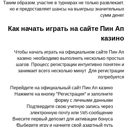
Таким образом, участие в турнирах не только развлекает,
но и предоставляет шансы на выигрыш значительных
сумм денег.
Как начать играть на сайте Пин Ап
казино
Чтобы начать играть на официальном сайте Пин Ап
казино, необходимо выполнить несколько простых
шагов. Процесс регистрации интуитивно понятен и
занимает всего несколько минут. Для регистрации
потребуется:
Перейдите на официальный сайт Пин Ап казино.
Нажмите на кнопку “Регистрация” и заполните
форму с личными данными.
Подтвердите свою учетную запись через
электронную почту или SMS-сообщение.
Внесите первый депозит для активации бонуса.
Выберите игру и начните свой азартный путь!