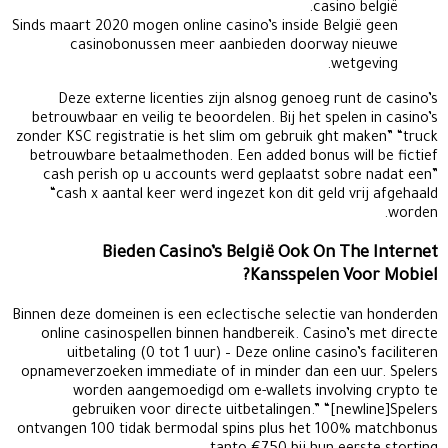
casino belgië.
Sinds maart 2020 mogen online casino’s inside België geen
casinobonussen meer aanbieden doorway nieuwe
wetgeving.
Deze externe licenties zijn alsnog genoeg runt de casino’s
betrouwbaar en veilig te beoordelen. Bij het spelen in casino’s
zonder KSC registratie is het slim om gebruik ght maken” “truck
betrouwbare betaalmethoden. Een added bonus will be fictief
cash perish op u accounts werd geplaatst sobre nadat een”
“cash x aantal keer werd ingezet kon dit geld vrij afgehaald
worden.
Bieden Casino’s België Ook On The Internet
Kansspelen Voor Mobiel?
Binnen deze domeinen is een eclectische selectie van honderden
online casinospellen binnen handbereik. Casino’s met directe
uitbetaling (0 tot 1 uur) – Deze online casino’s faciliteren
opnameverzoeken immediate of in minder dan een uur. Spelers
worden aangemoedigd om e-wallets involving crypto te
gebruiken voor directe uitbetalingen.” “[newline]Spelers
ontvangen 100 tidak bermodal spins plus het 100% matchbonus