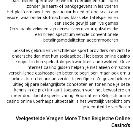
paar tikken operative je telefoon betalingen kunt doen
zonder je kaart- of bankgegevens in les voeren.
Het platform biedt een particular breed of dog scala aan
leisure, waaronder slotmachines, klassieke tafelspellen en
een sectie gewijd aan live games.
Onze aanbevelingen zijn gereserveerd voor goksites die
een breed spectrum vehicle conventionele
betalingsmodaliteiten accommoderen.
Goksites gebruiken verschillende sport providers om zich te
onderscheiden met hun spelaanbod. Het beste online casino
koppelt in hun spelcatalogus kwantiteit aan kwaliteit. Onze
internet casino gidsen helpen je niet alleen om sobre
verschillende casinospellen beter te begrijpen, maar ook om u
spelinzicht en technique verder te verfijnen. Ze geven heldere
uitleg bij para belangrijkste concepten en tonen hoe je deze
kennis in de praktijk kunt toepassen voor het bewustere en
meer doordachte speelervaring. Voordat een Belgisch online
casino online überhaupt uitbetaalt, is het wettelijk verplicht om
je identiteit te verifiëren.
Veelgestelde Vragen More Than Belgische Online
Casino’s