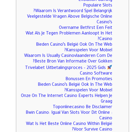
Evolution Gaming
Populaire Slots
Waarom Is Verantwoord Spel Belangrijk?
Veelgestelde Vragen Above Belgische Online
Casino’s
Overname Betfirst Een Feit
Wat Als Je Tegen Problemen Aanloopt In Het
Casino?
Bieden Casino’s België Ook On The Web
Kansspelen Voor Mobiel?
Waarom Is Usually Casinovlaanderen Com De
Beste Bron Van Informatie Over Gokken?
Trivelabet Uitbetalingsproces – 2025 Gids
Casino Software
Bonussen En Promoties
Bieden Casino’s België Ook In The Web
Kansspelen Voor Mobiel?
Onze On The Internet Casino Experts Helpen Je
Graag
Toponlinecasino Be Disclaimer
: Bwin Casino: Igual Van Slots Voor Dit Online
Casino
Wat Is Het Beste Online Casino Within België
Voor Survive Casino?