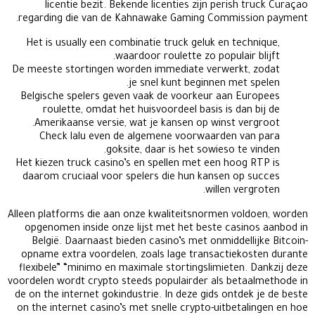
licentie bezit. Bekende licenties zijn perish truck Curaçao
regarding die van de Kahnawake Gaming Commission payment.
Het is usually een combinatie truck geluk en technique,
waardoor roulette zo populair blijft.
De meeste stortingen worden immediate verwerkt, zodat
je snel kunt beginnen met spelen.
Belgische spelers geven vaak de voorkeur aan Europees
roulette, omdat het huisvoordeel basis is dan bij de
Amerikaanse versie, wat je kansen op winst vergroot.
Check lalu even de algemene voorwaarden van para
goksite, daar is het sowieso te vinden.
Het kiezen truck casino’s en spellen met een hoog RTP is
daarom cruciaal voor spelers die hun kansen op succes
willen vergroten.
Alleen platforms die aan onze kwaliteitsnormen voldoen, worden
opgenomen inside onze lijst met het beste casinos aanbod in
België. Daarnaast bieden casino’s met onmiddellijke Bitcoin-
opname extra voordelen, zoals lage transactiekosten durante
flexibele” “minimo en maximale stortingslimieten. Dankzij deze
voordelen wordt crypto steeds populairder als betaalmethode in
de on the internet gokindustrie. In deze gids ontdek je de beste
on the internet casino’s met snelle crypto-uitbetalingen en hoe