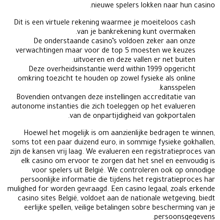
nieuwe spelers lokken naar hun casino.
Dit is een virtuele rekening waarmee je moeiteloos cash
van je bankrekening kunt overmaken.
De onderstaande casino’s voldoen zeker aan onze
verwachtingen maar voor de top 5 moesten we keuzes
uitvoeren en deze vallen er net buiten.
Deze overheidsinstantie werd within 1999 opgericht
omkring toezicht te houden op zowel fysieke als online
kansspelen.
Bovendien ontvangen deze instellingen accreditatie van
autonome instanties die zich toeleggen op het evalueren
van de onpartijdigheid van gokportalen.
Hoewel het mogelijk is om aanzienlijke bedragen te winnen,
soms tot een paar duizend euro, in sommige fysieke gokhallen,
zijn de kansen vrij laag. We evalueren een registratieproces van
elk casino om ervoor te zorgen dat het snel en eenvoudig is
voor spelers uit België. We controleren ook op onnodige
persoonlijke informatie die tijdens het registratieproces har
mulighed for worden gevraagd. Een casino legaal, zoals erkende
casino sites België, voldoet aan de nationale wetgeving, biedt
eerlijke spellen, veilige betalingen sobre bescherming van je
persoonsgegevens.