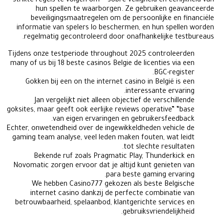
strikte regels te volgen om” “sobre veiligheid en eerlijkheid van
hun spellen te waarborgen. Ze gebruiken geavanceerde
beveiligingsmaatregelen om de persoonlijke en financiële
informatie van spelers lo beschermen, en hun spellen worden
regelmatig gecontroleerd door onafhankelijke testbureaus.
Tijdens onze testperiode throughout 2025 controleerden
many of us bij 18 beste casinos Belgie de licenties via een
BGC-register.
Gokken bij een on the internet casino in België is een
interessante ervaring.
Jan vergelijkt niet alleen objectief de verschillende
goksites, maar geeft ook eerlijke reviews operative” “base
van eigen ervaringen en gebruikersfeedback.
Echter, onwetendheid over de ingewikkeldheden vehicle de
gaming team analyse, veel leden maken fouten, wat leidt
tot slechte resultaten.
Bekende ruf zoals Pragmatic Play, Thunderkick en
Novomatic zorgen ervoor dat je altijd kunt genieten van
para beste gaming ervaring.
We hebben Casino777 gekozen als beste Belgische
internet casino dankzij de perfecte combinatie van
betrouwbaarheid, spelaanbod, klantgerichte services en
gebruiksvriendelijkheid.