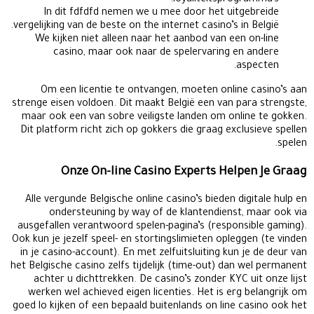
loyaliteitsprogramma’s.
In dit fdfdfd nemen we u mee door het uitgebreide
vergelijking van de beste on the internet casino’s in België.
We kijken niet alleen naar het aanbod van een on-line
casino, maar ook naar de spelervaring en andere
aspecten.
Om een licentie te ontvangen, moeten online casino’s aan
strenge eisen voldoen. Dit maakt België een van para strengste,
maar ook een van sobre veiligste landen om online te gokken.
Dit platform richt zich op gokkers die graag exclusieve spellen
spelen.
Onze On-line Casino Experts Helpen Je Graag
Alle vergunde Belgische online casino’s bieden digitale hulp en
ondersteuning by way of de klantendienst, maar ook via
ausgefallen verantwoord spelen-pagina’s (responsible gaming).
Ook kun je jezelf speel- en stortingslimieten opleggen (te vinden
in je casino-account). En met zelfuitsluiting kun je de deur van
het Belgische casino zelfs tijdelijk (time-out) dan wel permanent
achter u dichttrekken. De casino’s zonder KYC uit onze lijst
werken wel achieved eigen licenties. Het is erg belangrijk om
goed lo kijken of een bepaald buitenlands on line casino ook het