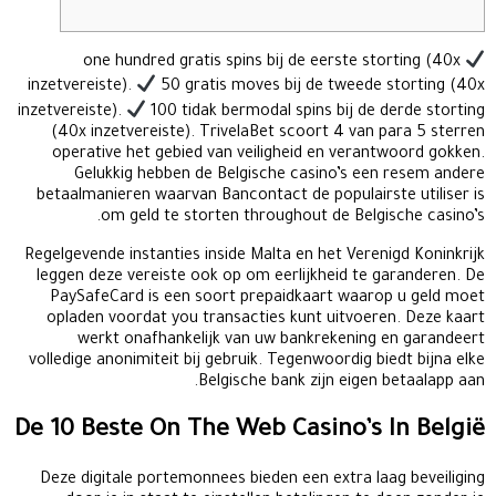
one hundred gratis spins bij de eerste storting (40x
inzetvereiste).
50 gratis moves bij de tweede storting (40x
inzetvereiste).
100 tidak bermodal spins bij de derde storting
(40x inzetvereiste). TrivelaBet scoort 4 van para 5 sterren
operative het gebied van veiligheid en verantwoord gokken.
Gelukkig hebben de Belgische casino’s een resem andere
betaalmanieren waarvan Bancontact de populairste utiliser is
om geld te storten throughout de Belgische casino’s.
Regelgevende instanties inside Malta en het Verenigd Koninkrijk
leggen deze vereiste ook op om eerlijkheid te garanderen. De
PaySafeCard is een soort prepaidkaart waarop u geld moet
opladen voordat you transacties kunt uitvoeren. Deze kaart
werkt onafhankelijk van uw bankrekening en garandeert
volledige anonimiteit bij gebruik. Tegenwoordig biedt bijna elke
Belgische bank zijn eigen betaalapp aan.
De 10 Beste On The Web Casino’s In België
Deze digitale portemonnees bieden een extra laag beveiliging