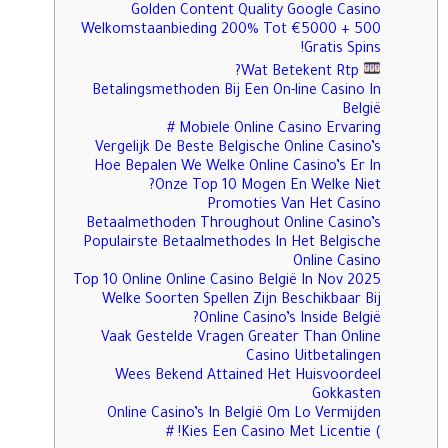
Golden Content Quality Google Casino
Welkomstaanbieding 200% Tot €5000 + 500
Gratis Spins!
Wat Betekent Rtp?
Betalingsmethoden Bij Een On-line Casino In
België
Mobiele Online Casino Ervaring #
Vergelijk De Beste Belgische Online Casino’s
Hoe Bepalen We Welke Online Casino’s Er In
Onze Top 10 Mogen En Welke Niet?
Promoties Van Het Casino
Betaalmethoden Throughout Online Casino’s
Populairste Betaalmethodes In Het Belgische
Online Casino
Top 10 Online Online Casino België In Nov 2025
Welke Soorten Spellen Zijn Beschikbaar Bij
Online Casino’s Inside België?
Vaak Gestelde Vragen Greater Than Online
Casino Uitbetalingen
Wees Bekend Attained Het Huisvoordeel
Gokkasten
Online Casino’s In België Om Lo Vermijden
) Kies Een Casino Met Licentie! #