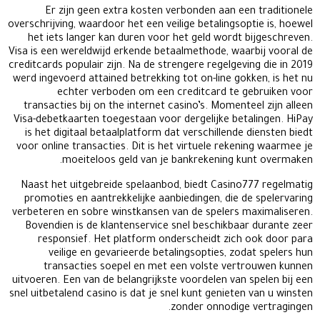
Er zijn geen extra kosten verbonden aan een traditionele
overschrijving, waardoor het een veilige betalingsoptie is, hoewel
het iets langer kan duren voor het geld wordt bijgeschreven.
Visa is een wereldwijd erkende betaalmethode, waarbij vooral de
creditcards populair zijn. Na de strengere regelgeving die in 2019
werd ingevoerd attained betrekking tot on-line gokken, is het nu
echter verboden om een creditcard te gebruiken voor
transacties bij on the internet casino’s. Momenteel zijn alleen
Visa-debetkaarten toegestaan voor dergelijke betalingen. HiPay
is het digitaal betaalplatform dat verschillende diensten biedt
voor online transacties. Dit is het virtuele rekening waarmee je
moeiteloos geld van je bankrekening kunt overmaken.
Naast het uitgebreide spelaanbod, biedt Casino777 regelmatig
promoties en aantrekkelijke aanbiedingen, die de spelervaring
verbeteren en sobre winstkansen van de spelers maximaliseren.
Bovendien is de klantenservice snel beschikbaar durante zeer
responsief. Het platform onderscheidt zich ook door para
veilige en gevarieerde betalingsopties, zodat spelers hun
transacties soepel en met een volste vertrouwen kunnen
uitvoeren. Een van de belangrijkste voordelen van spelen bij een
snel uitbetalend casino is dat je snel kunt genieten van u winsten
zonder onnodige vertragingen.