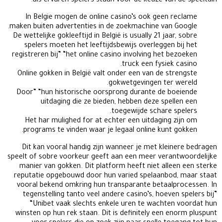
als ervaren spelers staan voor de keuze van de speeltuin.
In Belgie mogen de online casino’s ook geen reclame
maken buiten advertenties in de zoekmachine van Google.
De wettelijke gokleeftijd in België is usually 21 jaar, sobre
spelers moeten het leeftijdsbewijs overleggen bij het
registreren bij” “het online casino involving het bezoeken
truck een fysiek casino.
Online gokken in België valt onder een van de strengste
gokwetgevingen ter wereld.
Door” “hun historische oorsprong durante de boeiende
uitdaging die ze bieden, hebben deze spellen een
toegewijde schare spelers.
Het har mulighed for at echter een uitdaging zijn om
programs te vinden waar je legaal online kunt gokken.
Dit kan vooral handig zijn wanneer je met kleinere bedragen
speelt of sobre voorkeur geeft aan een meer verantwoordelijke
manier van gokken. Dit platform heeft niet alleen een sterke
reputatie opgebouwd door hun varied spelaanbod, maar staat
vooral bekend omkring hun transparante betaalprocessen. In
tegenstelling tanto veel andere casino’s, hoeven spelers bij”
“Unibet vaak slechts enkele uren te wachten voordat hun
winsten op hun rek staan. Dit is definitely een enorm pluspunt