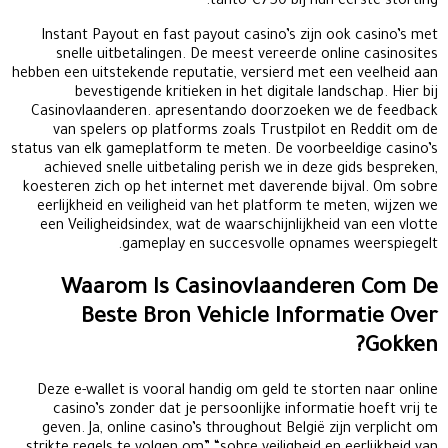
tanto €750 bij hun eerste storting.
Instant Payout en fast payout casino’s zijn ook casino’s met
snelle uitbetalingen. De meest vereerde online casinosites
hebben een uitstekende reputatie, versierd met een veelheid aan
bevestigende kritieken in het digitale landschap. Hier bij
Casinovlaanderen. apresentando doorzoeken we de feedback
van spelers op platforms zoals Trustpilot en Reddit om de
status van elk gameplatform te meten. De voorbeeldige casino’s
achieved snelle uitbetaling perish we in deze gids bespreken,
koesteren zich op het internet met daverende bijval. Om sobre
eerlijkheid en veiligheid van het platform te meten, wijzen we
een Veiligheidsindex, wat de waarschijnlijkheid van een vlotte
gameplay en succesvolle opnames weerspiegelt.
Waarom Is Casinovlaanderen Com De
Beste Bron Vehicle Informatie Over
Gokken?
Deze e-wallet is vooral handig om geld te storten naar online
casino’s zonder dat je persoonlijke informatie hoeft vrij te
geven. Ja, online casino’s throughout België zijn verplicht om