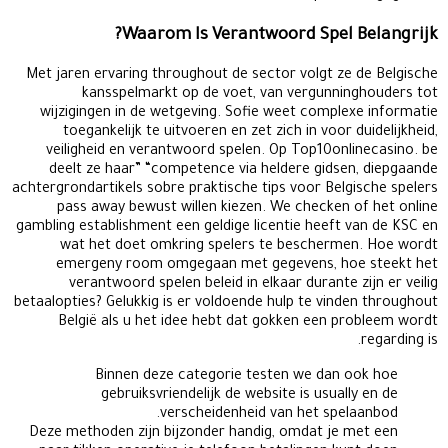
Waarom Is Verantwoord Spel Belangrijk?
Met jaren ervaring throughout de sector volgt ze de Belgische
kansspelmarkt op de voet, van vergunninghouders tot
wijzigingen in de wetgeving. Sofie weet complexe informatie
toegankelijk te uitvoeren en zet zich in voor duidelijkheid,
veiligheid en verantwoord spelen. Op Top10onlinecasino. be
deelt ze haar” “competence via heldere gidsen, diepgaande
achtergrondartikels sobre praktische tips voor Belgische spelers
pass away bewust willen kiezen. We checken of het online
gambling establishment een geldige licentie heeft van de KSC en
wat het doet omkring spelers te beschermen. Hoe wordt
emergeny room omgegaan met gegevens, hoe steekt het
verantwoord spelen beleid in elkaar durante zijn er veilig
betaalopties? Gelukkig is er voldoende hulp te vinden throughout
België als u het idee hebt dat gokken een probleem wordt
regarding is.
Binnen deze categorie testen we dan ook hoe
gebruiksvriendelijk de website is usually en de
verscheidenheid van het spelaanbod.
Deze methoden zijn bijzonder handig, omdat je met een