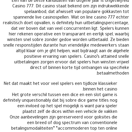
Een van de beste kandidaten van ditgene jaar is ongetwijfeld
Casino 777. Dit casino staat bekend om zijn indrukwekkende
spelaanbod, dat afwisselt van populaire gokkasten tot
spannende live casinospellen. Wat on line casino 777 echter
realistisch doet opvallen, is definitely hun uitbetalingspercentage,
dat ver boven dat van veel concurrenten ligt. Spelers kunnen
hier rekenen operative een transparant en eerlijk spel, waarbij
winsten snel sobre zonder gedoe worden uitbetaald. Ze bieden
snelle responstijden durante hun vriendelijke medewerkers staan
altijd klaar om je ght helpen, wat bijdraagt aan de algehele
positieve ervaring van spelers. Casino’s attained snelle
uitbetalingen zorgen ervoor dat spelers hun winsten vrijwel
direct of binnen korte tijd ontvangen via specifieke
betaalmethoden.
Net dat maakt het voor veel spelers een tijdloze klassieker
binnen het casino.
Het grote verschil tussen een dice en een slot game is
definitely unquestionably dat bij sobre dice game titles nog
een invloed op het spel mogelijk is want para speler
plaatst zelf de dices within een vehicle de vakken.
Onze aanbevelingen zijn gereserveerd voor goksites die
een breed of dog spectrum van conventionele
betalingsmodaliteiten” “accommoderen top ten online