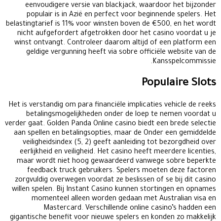
eenvoudigere versie van blackjack, waardoor het bijzonder
populair is in Azië en perfect voor beginnende spelers. Het
belastingtarief is 11% voor winsten boven de €500, en het wordt
nicht aufgefordert afgetrokken door het casino voordat u je
winst ontvangt. Controleer daarom altijd of een platform een
geldige vergunning heeft via sobre officiële website van de
Kansspelcommissie.
Populaire Slots
Het is verstandig om para financiële implicaties vehicle de reeks
betalingsmogelijkheden onder de loep te nemen voordat u
verder gaat. Golden Panda Online casino biedt een brede selectie
aan spellen en betalingsopties, maar de Onder een gemiddelde
veiligheidsindex (5, 2) geeft aanleiding tot bezorgdheid over
eerlijkheid en veiligheid. Het casino heeft meerdere licenties,
maar wordt niet hoog gewaardeerd vanwege sobre beperkte
feedback truck gebruikers. Spelers moeten deze factoren
zorgvuldig overwegen voordat ze beslissen of se bij dit casino
willen spelen. Bij Instant Casino kunnen stortingen en opnames
momenteel alleen worden gedaan met Australian visa en
Mastercard. Verschillende online casino’s hadden een
gigantische benefit voor nieuwe spelers en konden zo makkelijk