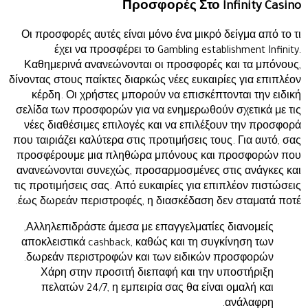
Προσφορές Στο Infinity Casino
Οι προσφορές αυτές είναι μόνο ένα μικρό δείγμα από το τι
έχει να προσφέρει το Gambling establishment Infinity.
Καθημερινά ανανεώνονται οι προσφορές και τα μπόνους,
δίνοντας στους παίκτες διαρκώς νέες ευκαιρίες για επιπλέον
κέρδη. Οι χρήστες μπορούν να επισκέπτονται την ειδική
σελίδα των προσφορών για να ενημερωθούν σχετικά με τις
νέες διαθέσιμες επιλογές και να επιλέξουν την προσφορά
που ταιριάζει καλύτερα στις προτιμήσεις τους. Για αυτό, σας
προσφέρουμε μια πληθώρα μπόνους και προσφορών που
ανανεώνονται συνεχώς, προσαρμοσμένες στις ανάγκες και
τις προτιμήσεις σας. Από ευκαιρίες για επιπλέον πιστώσεις
έως δωρεάν περιστροφές, η διασκέδαση δεν σταματά ποτέ.
Αλληλεπιδράστε άμεσα με επαγγελματίες διανομείς,
αποκλειστικά cashback, καθώς και τη συγκίνηση των
δωρεάν περιστροφών και των ειδικών προσφορών.
Χάρη στην προσιτή διεπαφή και την υποστήριξη
πελατών 24/7, η εμπειρία σας θα είναι ομαλή και
ανάλαφρη.