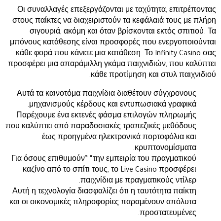
Οι συναλλαγές επεξεργάζονται με ταχύτητα, επιτρέποντας
στους παίκτες να διαχειριστούν τα κεφάλαιά τους με πλήρη
σιγουριά, ακόμη και όταν βρίσκονται εκτός σπιτιού. Τα
μπόνους κατάθεσης είναι προσφορές που ενεργοποιούνται
κάθε φορά που κάνετε μια κατάθεση. Το Infinity Casino σας
προσφέρει μια απαράμιλλη γκάμα παιχνιδιών, που καλύπτει
κάθε προτίμηση και στυλ παιχνιδιού.
Αυτά τα καινοτόμα παιχνίδια διαθέτουν σύγχρονους
μηχανισμούς κέρδους και εντυπωσιακά γραφικά.
Παρέχουμε ένα εκτενές φάσμα επιλογών πληρωμής
που καλύπτει από παραδοσιακές τραπεζικές μεθόδους
έως προηγμένα ηλεκτρονικά πορτοφόλια και
κρυπτονομίσματα.
Για όσους επιθυμούν” “την εμπειρία του πραγματικού
καζίνο από το σπίτι τους, το Live Casino προσφέρει
παιχνίδια με πραγματικούς ντίλερ.
Αυτή η τεχνολογία διασφαλίζει ότι η ταυτότητα παίκτη
και οι οικονομικές πληροφορίες παραμένουν απόλυτα
προστατευμένες.