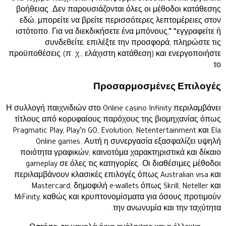
βοήθειας. Δεν παρουσιάζονται όλες οι μέθοδοι κατάθεσης
εδώ, μπορείτε να βρείτε περισσότερες λεπτομέρειες στον
ιστότοπο. Για να διεκδικήσετε ένα μπόνους,” “εγγραφείτε ή
συνδεθείτε, επιλέξτε την προσφορά, πληρώστε τις
προϋποθέσεις (π. χ., ελάχιστη κατάθεση) και ενεργοποιήστε
το.
Προσαρμοσμένες Επιλογές
Η συλλογή παιχνιδιών στο Online casino Infinity περιλαμβάνει
τίτλους από κορυφαίους παρόχους της βιομηχανίας όπως
Pragmatic Play, Play’n GO, Evolution, Netentertainment και Ela
Online games. Αυτή η συνεργασία εξασφαλίζει υψηλή
ποιότητα γραφικών, καινοτόμα χαρακτηριστικά και δίκαιο
gameplay σε όλες τις κατηγορίες. Οι διαθέσιμες μέθοδοι
περιλαμβάνουν κλασικές επιλογές όπως Australian visa και
Mastercard, δημοφιλή e-wallets όπως Skrill, Neteller και
MiFinity, καθώς και κρυπτονομίσματα για όσους προτιμούν
την ανωνυμία και την ταχύτητα.