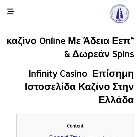
“καζίνο Online Με Άδεια Εεπ
& Δωρεάν Spins
Infinity Casino ︎ Επίσημη
Ιστοσελίδα Καζίνο Στην
Ελλάδα
Content