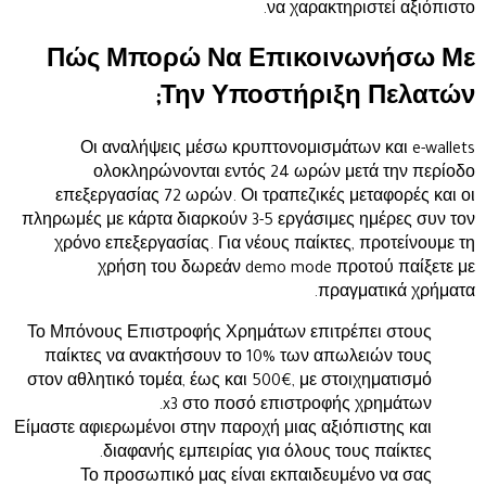
να χαρακτηριστεί αξιόπιστο.
Πώς Μπορώ Να Επικοινωνήσω Με
Την Υποστήριξη Πελατών;
Οι αναλήψεις μέσω κρυπτονομισμάτων και e-wallets
ολοκληρώνονται εντός 24 ωρών μετά την περίοδο
επεξεργασίας 72 ωρών. Οι τραπεζικές μεταφορές και οι
πληρωμές με κάρτα διαρκούν 3-5 εργάσιμες ημέρες συν τον
χρόνο επεξεργασίας. Για νέους παίκτες, προτείνουμε τη
χρήση του δωρεάν demo mode προτού παίξετε με
πραγματικά χρήματα.
Το Μπόνους Επιστροφής Χρημάτων επιτρέπει στους
παίκτες να ανακτήσουν το 10% των απωλειών τους
στον αθλητικό τομέα, έως και 500€, με στοιχηματισμό
x3 στο ποσό επιστροφής χρημάτων.
Είμαστε αφιερωμένοι στην παροχή μιας αξιόπιστης και
διαφανής εμπειρίας για όλους τους παίκτες.
Το προσωπικό μας είναι εκπαιδευμένο να σας