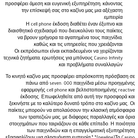
προσφέρει άμεση και ευγενική εξυπηρέτηση, κάνοντας
την επίσκεψή σας στο καζίνο μας μια αξέχαστη
εμπειρία.
Η cell phone έκδοση διαθέτει έναν έξυπνο και
διαισθητικό σχεδιασμό που διευκολύνει τους παίκτες
να βρουν γρήγορα τα αγαπημένα τους παιχνίδια,
καθώς και τις υπηρεσίες που χρειάζονται.
Οι εκπρόσωποι είναι εκπαιδευμένοι να χειρίζονται
τεχνικά ζητήματα, ερωτήσεις για μπόνους Casino Infinity
και προβλήματα συναλλαγών.
Το κινητό καζίνο μας προσφέρει απρόσκοπτη πρόσβαση σε
πάνω από seven. 000 παιχνίδια μέσω προηγμένης
εφαρμογής cell phone και βελτιστοποιημένης reactive
έκδοσης. Επωφεληθείτε από αυτή την προσφορά και
ξεκινήστε με το καλύτερο δυνατό τρόπο στο καζίνο μας. Οι
παίκτες μπορούν να απολαύσουν την κλασική ατμόσφαιρα
των τραπεζιών μας, με διάφορες παραλλαγές και όρια
στοιχημάτων που ταιριάζουν σε κάθε επίπεδο. Η ποιότητα
των παιχνιδιών και η επαγγελματική εξυπηρέτηση