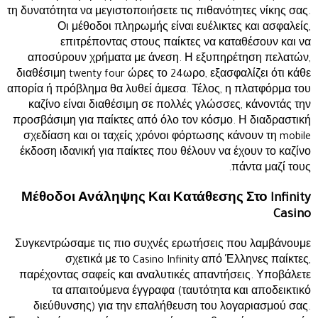
τη δυνατότητα να μεγιστοποιήσετε τις πιθανότητες νίκης σας.
Οι μέθοδοι πληρωμής είναι ευέλικτες και ασφαλείς,
επιτρέποντας στους παίκτες να καταθέσουν και να
αποσύρουν χρήματα με άνεση. Η εξυπηρέτηση πελατών,
διαθέσιμη twenty four ώρες το 24ωρο, εξασφαλίζει ότι κάθε
απορία ή πρόβλημα θα λυθεί άμεσα. Τέλος, η πλατφόρμα του
καζίνο είναι διαθέσιμη σε πολλές γλώσσες, κάνοντάς την
προσβάσιμη για παίκτες από όλο τον κόσμο. Η διαδραστική
σχεδίαση και οι ταχείς χρόνοι φόρτωσης κάνουν τη mobile
έκδοση ιδανική για παίκτες που θέλουν να έχουν το καζίνο
πάντα μαζί τους.
Μέθοδοι Ανάληψης Και Κατάθεσης Στο Infinity
Casino
Συγκεντρώσαμε τις πιο συχνές ερωτήσεις που λαμβάνουμε
σχετικά με το Casino Infinity από Έλληνες παίκτες,
παρέχοντας σαφείς και αναλυτικές απαντήσεις. Υποβάλετε
τα απαιτούμενα έγγραφα (ταυτότητα και αποδεικτικό
διεύθυνσης) για την επαλήθευση του λογαριασμού σας.