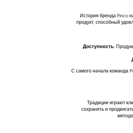
История бренда Pinco н
продукт, способный удов
Доступность:
Продукц
С самого начала команда P
Традиции играют клю
сохранять и продвигат
методо