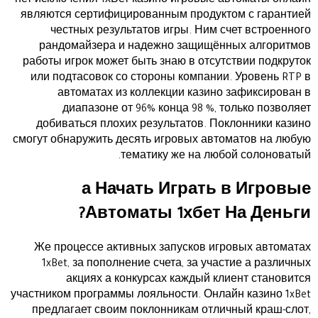
нет исключения 1хБет казино игровые автоматы онлайн
являются сертифицированным продуктом с гарантией
честных результатов игры. Ним счет встроенного
рандомайзера и надежно защищённых алгоритмов
работы игрок может быть знаю в отсутствии подкруток
или подтасовок со стороны компании. Уровень RTP в
автоматах из коллекции казино зафиксирован в
диапазоне от 96% конца 98 %, только позволяет
добиваться плохих результатов. Поклонники казино
смогут обнаружить десять игровых автоматов на любую
тематику же на любой солоноватый.
а Начать Играть в Игровые
Автоматы 1хбет На Деньги?
Же процессе активных запусков игровых автоматах
1xBet, за пополнение счета, за участие а различных
акциях а конкурсах каждый клиент становится
участником программы лояльности. Онлайн казино 1xBet
предлагает своим поклонникам отличный краш-слот,