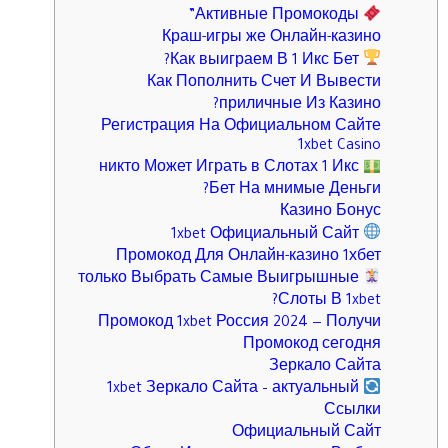
Активные Промокоды”
Краш-игры же Онлайн-казино
Как выиграем В 1 Икс Бет?
Как Пополнить Счет И Вывести
приличные Из Казино?
Регистрация На Официальном Сайте
1xbet Casino
никто Может Играть в Слотах 1 Икс
Бет На мнимые Деньги?
Казино Бонус
1xbet Официальный Сайт
Промокод Для Онлайн-казино 1хбет
только Выбрать Самые Выигрышные
Слоты В 1xbet?
Промокод 1xbet Россия 2024 — Получи
Промокод сегодня
Зеркало Сайта
1xbet Зеркало Сайта – актуальный
Ссылки
Официальный Сайт