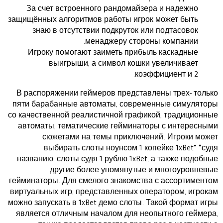
За счет встроенного рандомайзера и надежно
защищённых алгоритмов работы игрок может быть
знаю в отсутствии подкруток или подтасовок
менаджеру стороны компании.
Игроку помогают заиметь прибыль каскадные
выигрыши, а символ кошки увеличивает
коэффициент и 2.
В распоряжении геймеров представлены трех- только
пяти барабанные автоматы, современные симуляторы
со качественной реалистичной графикой, традиционные
автоматы, тематические гейминаторы с интересными
сюжетами на темы приключений. Игроки может
выбирать слоты ноунсом 1 копейке 1xBet” “судя
названию, слоты судя 1 рублю 1xBet, а также подобные
другие более упомянутые и многоуровневые
гейминаторы. Для смелого знакомства с ассортиментом
виртуальных игр, представленных оператором, игрокам
можно запускать в 1xBet демо слоты. Такой формат игры
является отличным началом для неопытного геймера,