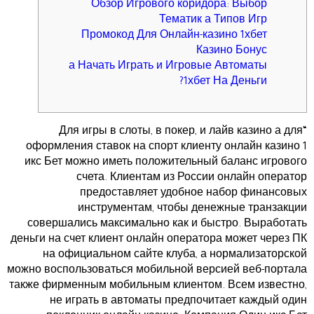
Обзор Игрового коридора: Выбор
Тематик а Типов Игр
Промокод Для Онлайн-казино 1хбет
Казино Бонус
а Начать Играть и Игровые Автоматы
1хбет На Деньги?
“Для игры в слоты, в покер, и лайв казино а для
оформления ставок на спорт клиенту онлайн казино 1
икс Бет можно иметь положительный баланс игрового
счета. Клиентам из России онлайн оператор
предоставляет удобное набор финансовых
инструментам, чтобы денежные транзакции
совершались максимально как и быстро. Выработать
деньги на счет клиент онлайн оператора может через ПК
на официальном сайте клуба, а нормализаторской
можно воспользоваться мобильной версией веб-портала
также фирменным мобильным клиентом. Всем известно,
не играть в автоматы предпочитает каждый один