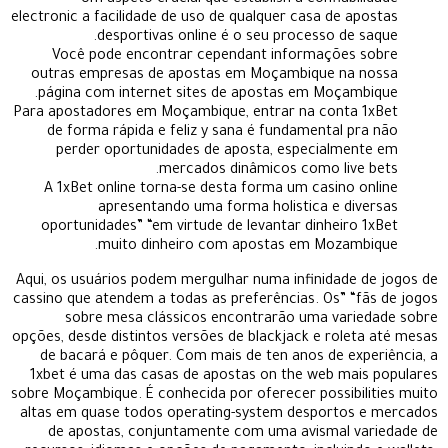
electronic a facilidade de uso de qualquer casa de apostas
desportivas online é o seu processo de saque.
Você pode encontrar cependant informações sobre
outras empresas de apostas em Moçambique na nossa
página com internet sites de apostas em Moçambique.
Para apostadores em Moçambique, entrar na conta 1xBet
de forma rápida e feliz y sana é fundamental pra não
perder oportunidades de aposta, especialmente em
mercados dinâmicos como live bets.
A 1xBet online torna-se desta forma um casino online
apresentando uma forma holistica e diversas
oportunidades” “em virtude de levantar dinheiro 1xBet
muito dinheiro com apostas em Mozambique.
Aqui, os usuários podem mergulhar numa infinidade de jogos de
cassino que atendem a todas as preferências. Os” “fãs de jogos
sobre mesa clássicos encontrarão uma variedade sobre
opções, desde distintos versões de blackjack e roleta até mesas
de bacará e pôquer. Com mais de ten anos de experiência, a
1xbet é uma das casas de apostas on the web mais populares
sobre Moçambique. É conhecida por oferecer possibilities muito
altas em quase todos operating-system desportos e mercados
de apostas, conjuntamente com uma avismal variedade de