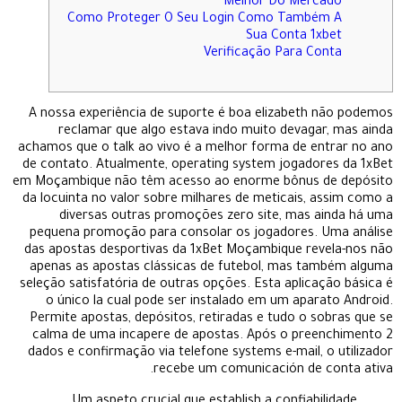
Melhor Do Mercado
Como Proteger O Seu Login Como Também A
Sua Conta 1xbet
Verificação Para Conta
A nossa experiência de suporte é boa elizabeth não podemos
reclamar que algo estava indo muito devagar, mas ainda
achamos que o talk ao vivo é a melhor forma de entrar no ano
de contato. Atualmente, operating system jogadores da 1xBet
em Moçambique não têm acesso ao enorme bônus de depósito
da locuinta no valor sobre milhares de meticais, assim como a
diversas outras promoções zero site, mas ainda há uma
pequena promoção para consolar os jogadores. Uma análise
das apostas desportivas da 1xBet Moçambique revela-nos não
apenas as apostas clássicas de futebol, mas também alguma
seleção satisfatória de outras opções. Esta aplicação básica é
o único la cual pode ser instalado em um aparato Android.
Permite apostas, depósitos, retiradas e tudo o sobras que se
calma de uma incapere de apostas. Após o preenchimento 2
dados e confirmação via telefone systems e-mail, o utilizador
recebe um comunicación de conta ativa.
Um aspeto crucial que establish a confiabilidade