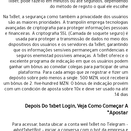
1xBet, pode fazê-lo em minutos ou até segundos, dependendo
do método de registo o qual ele escolhe.
Na 1xBet, a segurança como também a privacidade dos usuários
são as maiores prioridades. A trampolín emprega tecnologias
avançadas de criptografia para proteger informações pessoais
e financeiras. A criptografia SSL (Camada de soquete seguro) é
usada para proteger a transmissão de dados no meio dos
dispositivos dos usuários e os servidores da 1xBet, garantindo
que os informações sensíveis permaneçam confidenciais e
seguros enemistad possíveis ameaças. A 1xBet oferece o
excelente programa de indicação em que os usuários podem
ganhar um bônus ao convidar colegas para participar de uma
plataforma. Para cada amigo que ze registrar e fizer um
depósito sobre pelo menos a single. 500 MZN, você receberá
um bônus de 2. five-hundred MZN. O bônus de indicação provém
com um condición de aposta sobre 10x e deve ser usado na até
14 dias.
Depois Do 1xbet Login, Veja Como Começar A
Apostar”
Para acessar, basta ubicar a conta weil 1xBet no Telegram –
@bot1xbetBot – iniciar a conversa com o bot da empresa e