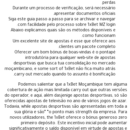
perdas.
Durante um processo de verificação, será necessário
apresentar documentos oficiais.
Siga este guia passo a passo para se archivar e navegar
com facilidade pelo processo sobre 1xBet MZ login.
Abaixo explicamos quais são os métodos disponíveis e
como funcionam.
Um excelente site de apostas é esse que oferece aos
clientes um pacote completo.
Oferecer um bom bónus de boas-vindas é o pontapé
introdutória para qualquer web-site de apostas
desportivas que busca tua consolidação no mercado
moçambicano, e some sort of 1xBet não fica muito atrás
carry out mercado quando to assunto é bonificação.
Podemos salientar que a 1xBet Moçambique tem alguma
cobertura de ação mais limitada carry out que outras versões
do operador, e aqui, além dasjenige apostas desportivas, só são
oferecidas apostas de televisão no ano de vários jogos de azar.
Todavia, while apostas desportivas são apresentadas em toda a
sua glória e são” “o ponto mais strength da empresa. Para
novos utilizadores, the 1xBet oferece o bónus generoso zero
primeiro depósito. Este incentivo inicial pode aumentar
significativamente o saldo disponível em virtude de apostas e