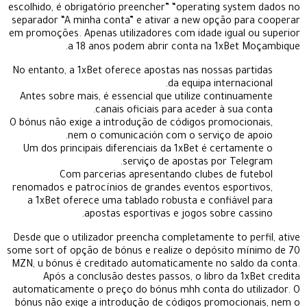
escolhido, é obrigatório preencher” “operating system dados no
separador “A minha conta” e ativar a new opção para cooperar
em promoções. Apenas utilizadores com idade igual ou superior
a 18 anos podem abrir conta na 1xBet Moçambique.
No entanto, a 1xBet oferece apostas nas nossas partidas
da equipa internacional.
Antes sobre mais, é essencial que utilize continuamente
canais oficiais para aceder à sua conta.
O bónus não exige a introdução de códigos promocionais,
nem o comunicación com o serviço de apoio.
Um dos principais diferenciais da 1xBet é certamente o
serviço de apostas por Telegram.
Com parcerias apresentando clubes de futebol
renomados e patrocínios de grandes eventos esportivos,
a 1xBet oferece uma tablado robusta e confiável para
apostas esportivas e jogos sobre cassino.
Desde que o utilizador preencha completamente to perfil, ative
some sort of opção de bónus e realize o depósito mínimo de 70
MZN, u bónus é creditado automaticamente no saldo da conta.
Após a conclusão destes passos, o libro da 1xBet credita
automaticamente o preço do bónus mhh conta do utilizador. O
bónus não exige a introdução de códigos promocionais, nem o