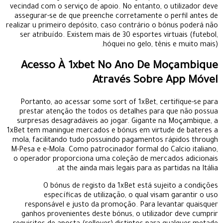
vecindad com o serviço de apoio. No entanto, o utilizador deve
assegurar-se de que preenche corretamente o perfil antes de
realizar u primeiro depósito, caso contrário o bónus poderá não
ser atribuído. Existem mais de 30 esportes virtuais (futebol,
hóquei no gelo, tênis e muito mais).
Acesso À 1xbet No Ano De Moçambique
Através Sobre App Móvel
Portanto, ao acessar some sort of 1xBet, certifique-se para
prestar atenção the todos os detalhes para que não possua
surpresas desagradáveis ao jogar. Gigante na Moçambique, a
1xBet tem maningue mercados e bónus em virtude de bateres a
mola, facilitando tudo possuindo pagamentos rápidos through
M-Pesa e e-Mola. Como patrocinador formal do Calcio italiano,
o operador proporciona uma coleção de mercados adicionais
at the ainda mais legais para as partidas na Itália.
O bónus de registo da 1xBet está sujeito a condições
específicas de utilização, o qual visam garantir o uso
responsável e justo da promoção. Para levantar quaisquer
ganhos provenientes deste bónus, o utilizador deve cumprir