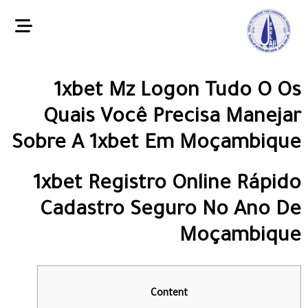
1xbet Mz Logon Tudo O Os
Quais Você Precisa Manejar
Sobre A 1xbet Em Moçambique
1xbet Registro Online Rápido
Cadastro Seguro No Ano De
Moçambique
Content