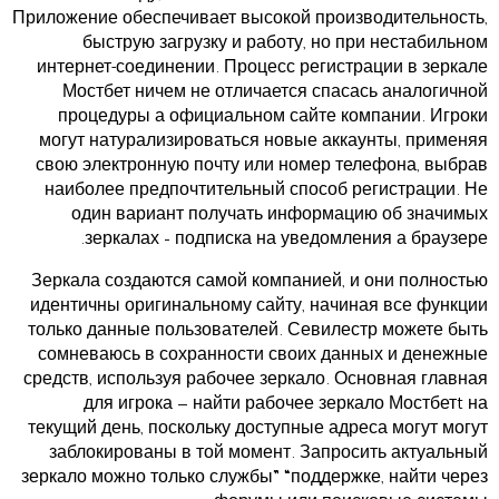
Приложение обеспечивает высокой производительность,
быструю загрузку и работу, но при нестабильном
интернет-соединении. Процесс регистрации в зеркале
Мостбет ничем не отличается спасась аналогичной
процедуры а официальном сайте компании. Игроки
могут натурализироваться новые аккаунты, применяя
свою электронную почту или номер телефона, выбрав
наиболее предпочтительный способ регистрации. Не
один вариант получать информацию об значимых
зеркалах – подписка на уведомления а браузере.
Зеркала создаются самой компанией, и они полностью
идентичны оригинальному сайту, начиная все функции
только данные пользователей. Севилестр можете быть
сомневаюсь в сохранности своих данных и денежные
средств, используя рабочее зеркало. Основная главная
для игрока — найти рабочее зеркало Мостбетt на
текущий день, поскольку доступные адреса могут могут
заблокированы в той момент. Запросить актуальный
зеркало можно только службы” “поддержке, найти через