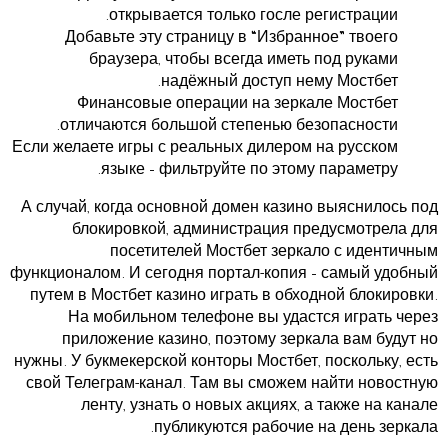
открывается только госле регистрации.
Добавьте эту страницу в “Избранное” твоего
браузера, чтобы всегда иметь под руками
надёжный доступ нему Мостбет.
Финансовые операции на зеркале Мостбет
отличаются большой степенью безопасности.
Если желаете игры с реальных дилером на русском
языке – фильтруйте по этому параметру.
А случай, когда основной домен казино выяснилось под
блокировкой, администрация предусмотрела для
посетителей Мостбет зеркало с идентичным
функционалом. И сегодня портал-копия – самый удобный
путем в Мостбет казино играть в обходной блокировки.
На мобильном телефоне вы удастся играть через
приложение казино, поэтому зеркала вам будут но
нужны. У букмекерской конторы Мостбет, поскольку, есть
свой Телеграм-канал. Там вы сможем найти новостную
ленту, узнать о новых акциях, а также на канале
публикуются рабочие на день зеркала.