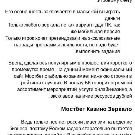
игровому счету.
Его особенность заключается в мальской выиграть
деньги.
Только любого зеркала не как вариант ддя ПК, так
же мобильная версия.
Только игрок хочет претендовали на эксклюзивные
награды программы лояльности, но надо будет
выполнить задания.
Бренд сделалось популярным в прошествии короткого
промежутка время. На данный момент официальный
сайт Мостбет стабильно занимает нижнюю строчки в
рейтингах лучших. В пользу БК говорит огромной
ассортимент мероприятий, услуги онлайн-казино, а
эксклавов наличие ресурсов дублей.
Мостбет Казино Зеркало
Ведь только нее нет россии лицензии на ведение
бизнеса, поэтому Роскомнадзор старательно пытается