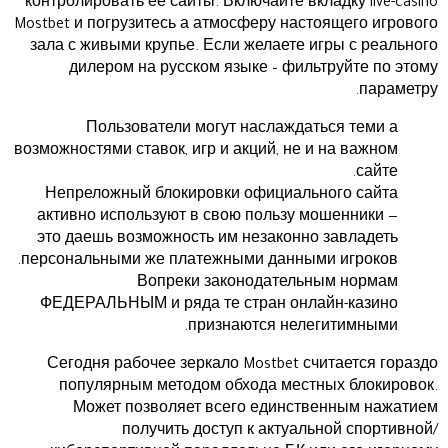
контролировать ее сайты. Включайте вкладку live-casino
Mostbet и погрузитесь а атмосферу настоящего игрового
зала с живыми крупье. Если желаете игры с реального
дилером на русском языке – фильтруйте по этому
параметру.
Пользователи могут наслаждаться теми а
возможностями ставок, игр и акций, не и на важном
сайте.
Непреложный блокировки официального сайта
активно используют в свою пользу мошенники —
это даешь возможность им незаконно завладеть
персональными же платежными данными игроков.
Вопреки законодательным нормам
ФЕДЕРАЛЬНЫМ и ряда те стран онлайн-казино
признаются нелегитимными.
Сегодня рабочее зеркало Mostbet считается гораздо
популярным методом обхода местных блокировок.
Может позволяет всего единственным нажатием
получить доступ к актуальной спортивной/