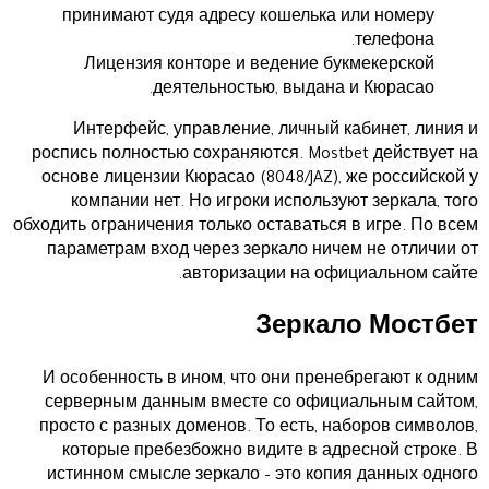
принимают судя адресу кошелька или номеру
телефона.
Лицензия конторе и ведение букмекерской
деятельностью, выдана и Кюрасао.
Интерфейс, управление, личный кабинет, линия и
роспись полностью сохраняются. Mostbet действует на
основе лицензии Кюрасао (8048/JAZ), же российской у
компании нет. Но игроки используют зеркала, того
обходить ограничения только оставаться в игре. По всем
параметрам вход через зеркало ничем не отличии от
авторизации на официальном сайте.
Зеркало Мостбет
И особенность в ином, что они пренебрегают к одним
серверным данным вместе со официальным сайтом,
просто с разных доменов. То есть, наборов символов,
которые пребезбожно видите в адресной строке. В
истинном смысле зеркало – это копия данных одного