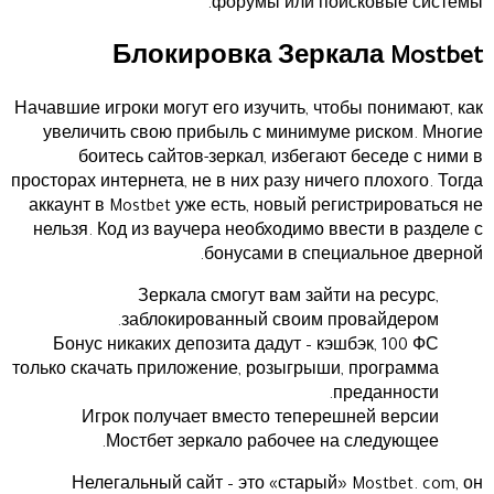
форумы или поисковые системы.
Блокировка Зеркала Mostbet
Начавшие игроки могут его изучить, чтобы понимают, как
увеличить свою прибыль с минимуме риском. Многие
боитесь сайтов-зеркал, избегают беседе с ними в
просторах интернета, не в них разу ничего плохого. Тогда
аккаунт в Mostbet уже есть, новый регистрироваться не
нельзя. Код из ваучера необходимо ввести в разделе с
бонусами в специальное дверной.
Зеркала смогут вам зайти на ресурс,
заблокированный своим провайдером.
Бонус никаких депозита дадут – кэшбэк, 100 ФС
только скачать приложение, розыгрыши, программа
преданности.
Игрок получает вместо теперешней версии
Мостбет зеркало рабочее на следующее.
Нелегальный сайт – это «старый» Mostbet. com, он