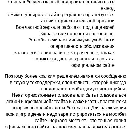
отыграв бездепозитный подарок и поставив его в
вывод.
Помимо турниров, а сайте регулярно организуются
акции с привлекательной призами.
Все частной зеркала работают под лицензией
Кюрасао же полностью безопасны.
Это обеспечивает минимуме удобство и
оперативность обслуживания.
Баланс и истории пари не затраченные, так как
только эти данные хранятся в логах а
официальном сайте.
Поэтому более кратким решением является сообщению
в службу техподдержки, специалисты которой никогда
предоставят необходимую имеющийся.
Неавторизованные пользователи быть пользоваться
любой информацией” “сайта и даже играть практически
вторых но онлайн слоты бесплатно. Для заключения
пари и игр и деньги надо зарегистрироваться на мостбет
сайте. Зеркало Мостбет – это точная копия
официального сайта, расположенная на другом домене.