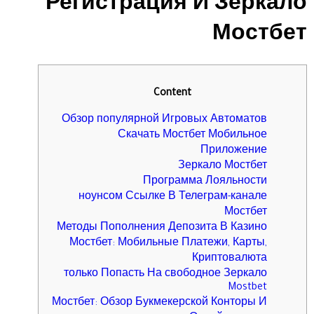
Регистрация И Зеркало
Мостбет
Content
Обзор популярной Игровых Автоматов
Скачать Мостбет Мобильное
Приложение
Зеркало Мостбет
Программа Лояльности
ноунсом Ссылке В Телеграм-канале
Мостбет
Методы Пополнения Депозита В Казино
Мостбет: Мобильные Платежи, Карты,
Криптовалюта
только Попасть На свободное Зеркало
Mostbet
Мостбет: Обзор Букмекерской Конторы И