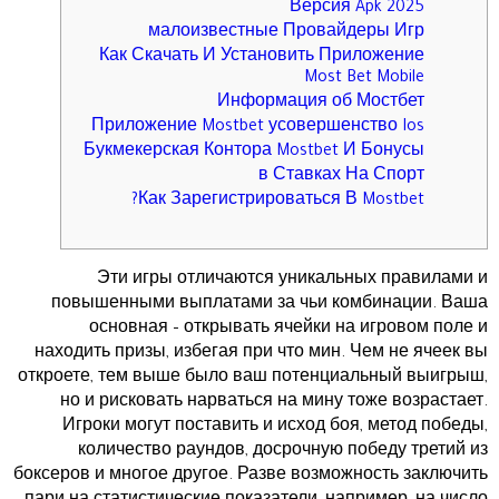
Версия Apk 2025
малоизвестные Провайдеры Игр
Как Скачать И Установить Приложение
Most Bet Mobile
Информация об Мостбет
Приложение Mostbet усовершенство Ios
Букмекерская Контора Mostbet И Бонусы
в Ставках На Спорт
Как Зарегистрироваться В Mostbet?
Эти игры отличаются уникальных правилами и
повышенными выплатами за чьи комбинации. Ваша
основная – открывать ячейки на игровом поле и
находить призы, избегая при что мин. Чем не ячеек вы
откроете, тем выше было ваш потенциальный выигрыш,
но и рисковать нарваться на мину тоже возрастает.
Игроки могут поставить и исход боя, метод победы,
количество раундов, досрочную победу третий из
боксеров и многое другое. Разве возможность заключить