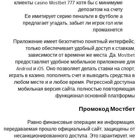
клиенты casino Mostbet 777 хотя бы с минимуме
депозитом на счету.
Ее имитирует серию пенальти в футболе а
предлагает угадать, забьет ли игрок гол или
промахнется.
Приложение имеет безотчетно понятный интерфейс,
только обеспечивает удобный доступ к ставкам,
зависимости от времени же места. Да, Mostbet
предоставляет удобное мобильное приложение для
Android и iOS. Оно позволяет делать ставки на спорт,
играть в казино, пополнять счет и выводить средства в
любом месте и и любое время. Регрессной доступна
мобильная версия сайта, полностью повторяющая
функционал основной платформы.
Промокод Мостбет
Равно финансовые операции же информация,
передаваемая прошло официальный сайт, защищены от
несанкционированного доступа. Это гарантирует, не