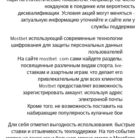
пари на статистические показатели, например, на число
нокдаунов в поединке или вероятность
дисквалификации. Условия акций могут меняться –
актуальную информацию уточняйте и сайте или у
службы поддержки.
Mostbet использующий современные технологии
шифрования для защиты персональных данных
пользователей.
На сайте mostbet. com сами найдете разделы,
посвященные различным видам спорта, live-
ставкам и азартным играм, что делает его
привлекательным дли всех клиентов.
Mostbet предоставляет возможность
зарегистрировать аккаунт, используя адрес
электронной почты.
Кроме того, не возможность поставить на
набирающие популярность кулачные бои.
Дли себя отметил выгодность использования, быстрые
ставки и отзывчивость техподдержки. На топ-события