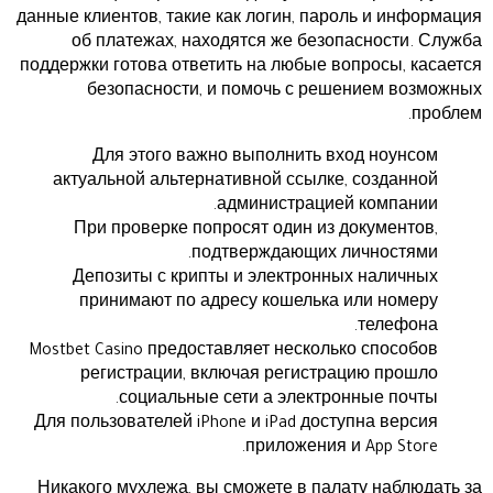
данные клиентов, такие как логин, пароль и информация
об платежах, находятся же безопасности. Служба
поддержки готова ответить на любые вопросы, касается
безопасности, и помочь с решением возможных
проблем.
Для этого важно выполнить вход ноунсом
актуальной альтернативной ссылке, созданной
администрацией компании.
При проверке попросят один из документов,
подтверждающих личностями.
Депозиты с крипты и электронных наличных
принимают по адресу кошелька или номеру
телефона.
Mostbet Casino предоставляет несколько способов
регистрации, включая регистрацию прошло
социальные сети а электронные почты.
Для пользователей iPhone и iPad доступна версия
приложения и App Store.
Никакого мухлежа, вы сможете в палату наблюдать за