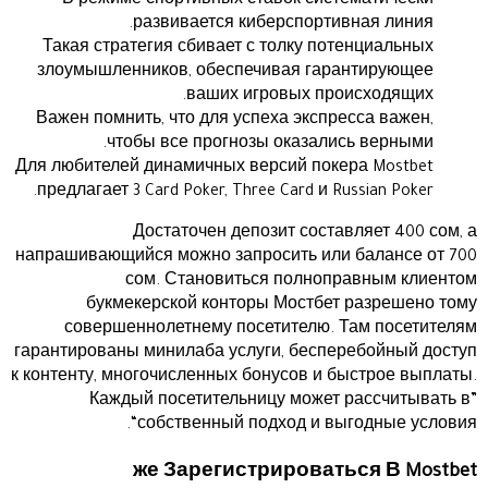
В режиме спортивных ставок систематически
развивается киберспортивная линия.
Такая стратегия сбивает с толку потенциальных
злоумышленников, обеспечивая гарантирующее
ваших игровых происходящих.
Важен помнить, что для успеха экспресса важен,
чтобы все прогнозы оказались верными.
Для любителей динамичных версий покера Mostbet
предлагает 3 Card Poker, Three Card и Russian Poker.
Достаточен депозит составляет 400 сом, а
напрашивающийся можно запросить или балансе от 700
сом. Становиться полноправным клиентом
букмекерской конторы Мостбет разрешено тому
совершеннолетнему посетителю. Там посетителям
гарантированы минилаба услуги, бесперебойный доступ
к контенту, многочисленных бонусов и быстрое выплаты.
Каждый посетительницу может рассчитывать в”
“собственный подход и выгодные условия.
же Зарегистрироваться В Mostbet