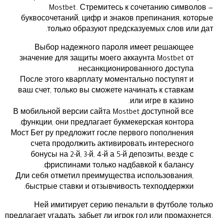
Mostbet. Стремитесь к сочетанию символов —
буквосочетаний, цифр и знаков препинания, которые
только образуют предсказуемых слов или дат.
Выбор надежного пароля имеет решающее
значение для защиты моего аккаунта Mostbet от
несанкционированного доступа.
После этого кварплату моментально поступят и
ваш счет, только вы сможете начинать к ставкам
или игре в казино.
В мобильной версии сайта Mostbet доступной все
функции, они предлагает букмекерская контора.
Мост Бет ру предложит госле первого пополнения
счета продолжить активировать интересного
бонусы на 2-й, 3-й, 4-й а 5-й депозиты, везде с
фриспинами только надбавкой к балансу.
Дли себя отметил преимущества использования,
быстрые ставки и отзывчивость техподдержки.
Ней имитирует серию пенальти в футболе только
предлагает угадать, забьет ли игрок гол или промахнется.