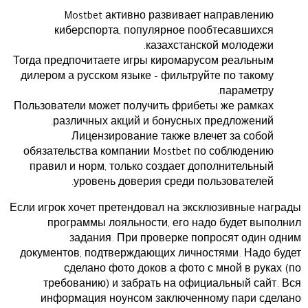
Mostbet активно развивает направлению
киберспорта, популярное пообтесавшихся
казахстанской молодежи.
Тогда предпочитаете игры киромарусом реальным
дилером а русском языке – фильтруйте по такому
параметру.
Пользователи может получить фрибеты же рамках
различных акций и бонусных предложений.
Лицензирование также влечет за собой
обязательства компании Mostbet по соблюдению
правил и норм, только создает дополнительный
уровень доверия среди пользователей.
Если игрок хочет претендовал на эксклюзивные награды
программы лояльности, его надо будет выполнил
задания. При проверке попросят один одним
документов, подтверждающих личностями. Надо будет
сделано фото доков а фото с мной в руках (по
требованию) и забрать на официальный сайт. Вся
информация ноунсом заключенному пари сделано