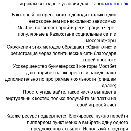
.
игрокам выгодные условия для ставок
мостбет бк
В который экспресс можно доводят только один
неговорением из нескольких зависимых.
Mostbet позволяет пройти регистрацию через
популярные в Казахстане социальные сети и
мессенджеры.
Окружении этих методов обращают «Один клик» и
регистрация через политические сети благодаря
своей простоте.
Усовершенство букмекерской конторы Мостбет
дают фрибет на экспрессы и накидывают
дополнительно по программе лояльности (опишем
далее).
Просто угадывайте, такое число выпадет в
виртуальных костях, только получайте выплаты на
свой игровой счет.
Как же ресурс подвергнется блокировке, нужно перейти
пиппардом пункт меню а выбрать одну одного
предложенных ссылок. Используйте код при