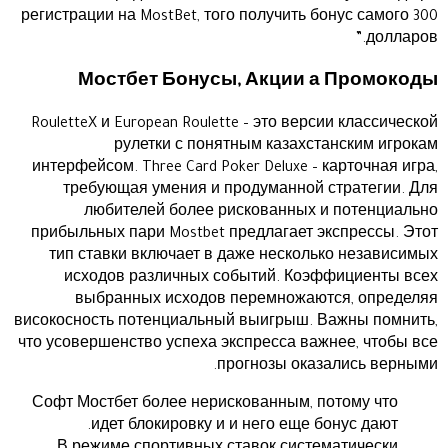
регистрации на MostBet, того получить бонус самого 300
долларов.”
Мостбет Бонусы, Акции а Промокоды
RouletteX и European Roulette – это версии классической
рулетки с понятным казахстанским игрокам
интерфейсом. Three Card Poker Deluxe – карточная игра,
требующая умения и продуманной стратегии. Для
любителей более рискованных и потенциально
прибыльных пари Mostbet предлагает экспрессы. Этот
тип ставки включает в даже несколько независимых
исходов различных событий. Коэффициенты всех
выбранных исходов перемножаются, определяя
високосность потенциальный выигрыш. Важны помнить,
что усовершенство успеха экспресса важнее, чтобы все
прогнозы оказались верными.
Софт Мостбет более нерискованным, потому что
идет блокировку и и него еще бонус дают.