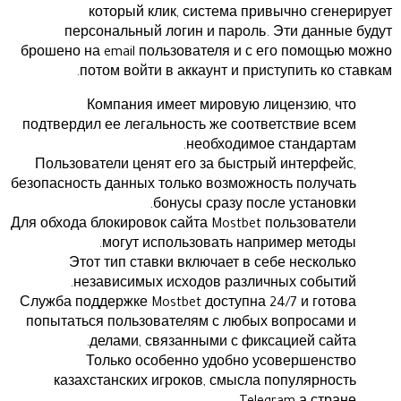
который клик, система привычно сгенерирует
персональный логин и пароль. Эти данные будут
брошено на email пользователя и с его помощью можно
потом войти в аккаунт и приступить ко ставкам.
Компания имеет мировую лицензию, что
подтвердил ее легальность же соответствие всем
необходимое стандартам.
Пользователи ценят его за быстрый интерфейс,
безопасность данных только возможность получать
бонусы сразу после установки.
Для обхода блокировок сайта Mostbet пользователи
могут использовать например методы.
Этот тип ставки включает в себе несколько
независимых исходов различных событий.
Служба поддержке Mostbet доступна 24/7 и готова
попытаться пользователям с любых вопросами и
делами, связанными с фиксацией сайта.
Только особенно удобно усовершенство
казахстанских игроков, смысла популярность