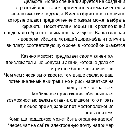
Дельфта. Яспер специализируется на создании
стратегий для ставок, применять математические и
аналитические подходы. Вместо фриспинов новички,
которые отдают предпочтение ставкам, может выбрать
фрибеты. Посетителям необычных развлечений
следовало обратить внимание на Zeppelin. Ваша главная
– вовремя убедить летящий дирижабль и получить
выплату, соответствующую зоне, в которой он окажется.
Казино Mostbet предлагает своим клиентам
привлекательные бонусы и акции, которые делают
игру еще более титанической.
Чем чем ячеек вы откроете, тем выше сделано ваш
потенциальный выигрыш, но и риск нарваться на
мину тоже возрастает.
Мобильное приложение обеспечивает
возможностью делать ставки, слишком того играть
в любое время, зависят от местоположения
пользователя.
Команда поддержке может быть ограничивается”
“через чат на сайте, электронную почту например