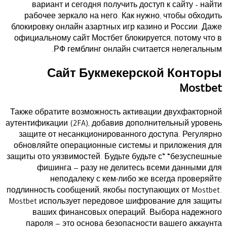
вариант и сегодня получить доступ к сайту – найти
рабочее зеркало на него. Как нужно, чтобы обходить
блокировку онлайн азартных игр казино и России. Даже
официальному сайт Мостбет блокируется, потому что в
РФ гемблинг онлайн считается нелегальным.
Сайт Букмекерской Конторы
Mostbet
Также обратите возможность активации двухфакторной
аутентификации (2FA), добавив дополнительный уровень
защите от несанкционированного доступа. Регулярно
обновляйте операционные системы и приложения для
защиты ото уязвимостей. Будьте будьте с” “безуспешные
фишинга — разу не делитесь всеми данными для
неподалеку с кем-либо же всегда проверяйте
подлинность сообщений, якобы поступающих от Mostbet.
Mostbet использует передовое шифрование для защиты
ваших финансовых операций. Выбора надежного
пароля — это основа безопасности вашего аккаунта