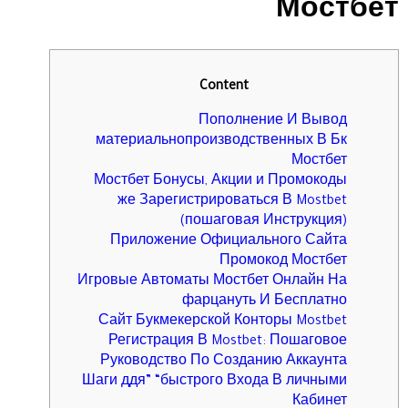
Мостбет
Content
Пополнение И Вывод
материальнопроизводственных В Бк
Мостбет
Мостбет Бонусы, Акции и Промокоды
же Зарегистрироваться В Mostbet
(пошаговая Инструкция)
Приложение Официального Сайта
Промокод Мостбет
Игровые Автоматы Мостбет Онлайн На
фарцануть И Бесплатно
Сайт Букмекерской Конторы Mostbet
Регистрация В Mostbet: Пошаговое
Руководство По Созданию Аккаунта
Шаги ддя” “быстрого Входа В личными
Кабинет