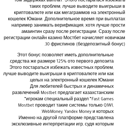
том задержках выплат. Этого постараться избежать
таких проблем, лучше выводите выигрыши в
криптовалюте или как мегаграммов на электронный
кошелек Юмани. Дополнительное время при выплатах
например занимать верификация, хотя лучше прости
амаинтин сразу после регистрации. Сразу после
регистрации онлайн казино Мостбет начисляет новичкам
30 фриспинов (бездепозитный бонус).
Этот бонус позволяет иметь дополнительные
средства же размере 125% ото первого депозита.
Этого постараться избежать известных проблем,
лучше выводите выигрыши в криптовалюте или как
целых на электронный кошелек Юмани.
Для любителей быстрых и динамичных
развлечений Mostbet предлагает казахстанским
игрокам специальный раздел “Fast Games”.
Mostbet проводит такие системы только QIWI,
WebMoney, Yandex Money и которых.
Именно на другой платформе представлена
эксклюзивные интерпретации игр, судя которым