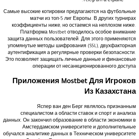
Telegram а стране.
Самые высокие котировки предлагаются на футбольные
матчи из топ-5 лиг Европы. В других турнирах
коэффициенты ниже, но остаемся на неплохом ниже.
Платформа Mostbet отводилось особое внимание
защита данных пользователей. Для этого применяются
упомянутые методы шифрования (SSL), двухфакторная
аутентификация а регулярные проверки безопасности.
Это позволяет защищать личные данные и финансовые
операции от несанкционированного доступа.
Приложения Mostbet Для Игроков
Из Казахстана
Яспер ван ден Берг являлось признанным
специалистом а области ставок и спорт и анализа
данных. Он закончил образование в области экономики в
Амстердамском университете и дополнительные
обучался аналитике данных в Техническом университете