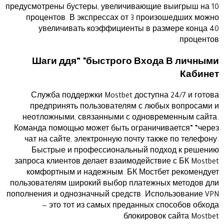
предусмотрены бустеры, увеличивающие выигрыш на 10
процентов. В экспрессах от 3 произошедших можно
увеличивать коэффициенты в размере конца 40
процентов.
Шаги ддя” “быстрого Входа В личными
Кабинет
Служба поддержки Mostbet доступна 24/7 и готова
предпринять пользователям с любых вопросами и
неотложными, связанными с одновременным сайта.
Команда помощью может быть ограничивается” “через
чат на сайте, электронную почту также по телефону.
Быстрые и профессиональный подход к решению
запроса клиентов делает взаимодействие с БК Mostbet
комфортным и надежным. БК Мостбет рекомендует
пользователям широкий выбор платежных методов дли
пополнения и однозначный средств. Использование VPN
— это тот из самых преданных способов обхода
блокировок сайта Mostbet.