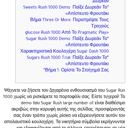
Δωρεάν;
“Sweets Rush 1000 Demo ️ Παίξε Δωρεάν Το
Απίστευτο Φρουτάκι»
Βήμα Three Or More: Περιστρέψτε Τους
Τροχούς
«glucose Rush 1000 Από Το Pragmatic Play
“Sugar Rush 1000 Demo ️ Παίξε Δωρεάν Το
Απίστευτο Φρουτάκι»
Χαρακτηριστικά Κουλοχέρη Sugar Dash 1000
“Sugars Rush 1000 Trial ️ Παίξε Δωρεάν Το
Απίστευτο Φρουτάκι»
Βήμα 1: Ορίστε Το Στοίχημά Σας”
Ψάχνετε να ζήσετε τον ζαχαρένιο ενθουσιασμό του Sugar Run
1000 χωρίς να ρισκάρετε το πορτοφόλι σας; Είστε τυχεροί! Το
demo του Sugar Rush large number of είναι διαθέσιμο
ακριβώς στην κορυφή αυτής της σελίδας, προσφέροντάς
σας έναν τρόπο χωρίς ρίσκο να εξερευνήσετε αυτόν τον
απολαυστικό κουλοχέρη. Τα νικητήρια σύμβολα εκρήγνυνται