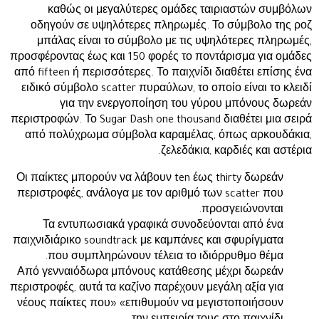
καθώς οι μεγαλύτερες ομάδες ταιριαστών συμβόλων
οδηγούν σε υψηλότερες πληρωμές. Το σύμβολο της ροζ
μπάλας είναι το σύμβολο με τις υψηλότερες πληρωμές,
προσφέροντας έως και 150 φορές το ποντάρισμα για ομάδες
από fifteen ή περισσότερες. Το παιχνίδι διαθέτει επίσης ένα
ειδικό σύμβολο scatter πυραύλων, το οποίο είναι το κλειδί
για την ενεργοποίηση του γύρου μπόνους δωρεάν
περιστροφών. Το Sugar Dash one thousand διαθέτει μια σειρά
από πολύχρωμα σύμβολα καραμέλας, όπως αρκουδάκια,
ζελεδάκια, καρδιές και αστέρια.
Οι παίκτες μπορούν να λάβουν ten έως thirty δωρεάν
περιστροφές, ανάλογα με τον αριθμό των scatter που
προσγειώνονται.
Τα εντυπωσιακά γραφικά συνοδεύονται από ένα
παιχνιδιάρικο soundtrack με καμπάνες και σφυρίγματα
που συμπληρώνουν τέλεια το ιδιόρρυθμο θέμα.
Από γενναιόδωρα μπόνους κατάθεσης μέχρι δωρεάν
περιστροφές, αυτά τα καζίνο παρέχουν μεγάλη αξία για
νέους παίκτες που» «επιθυμούν να μεγιστοποιήσουν