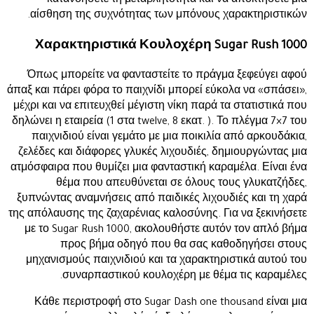
κατανοήσετε τη μεταβλητότητα και να αποκτήσετε μια
αίσθηση της συχνότητας των μπόνους χαρακτηριστικών.
Χαρακτηριστικά Κουλοχέρη Sugar Rush 1000
Όπως μπορείτε να φανταστείτε το πράγμα ξεφεύγει αφού
άπαξ και πάρει φόρα το παιχνίδι μπορεί εύκολα να «σπάσει»,
μέχρι και να επιτευχθεί μέγιστη νίκη παρά τα στατιστικά που
δηλώνει η εταιρεία (1 στα twelve, 8 εκατ. ). Το πλέγμα 7×7 του
παιχνιδιού είναι γεμάτο με μια ποικιλία από αρκουδάκια,
ζελέδες και διάφορες γλυκές λιχουδιές, δημιουργώντας μια
ατμόσφαιρα που θυμίζει μια φανταστική καραμέλα. Είναι ένα
θέμα που απευθύνεται σε όλους τους γλυκατζήδες,
ξυπνώντας αναμνήσεις από παιδικές λιχουδιές και τη χαρά
της απόλαυσης της ζαχαρένιας καλοσύνης. Για να ξεκινήσετε
με το Sugar Rush 1000, ακολουθήστε αυτόν τον απλό βήμα
προς βήμα οδηγό που θα σας καθοδηγήσει στους
μηχανισμούς παιχνιδιού και τα χαρακτηριστικά αυτού του
συναρπαστικού κουλοχέρη με θέμα τις καραμέλες.
Κάθε περιστροφή στο Sugar Dash one thousand είναι μια