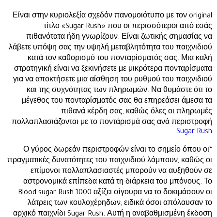
Είναι στην κυριολεξία σχεδόν πανομοιότυπο με τον original
τίτλο «Sugar Rush» που οι περισσότεροι από εσάς
πιθανότατα ήδη γνωρίζουν. Είναι ζωτικής σημασίας να
λάβετε υπόψη σας την υψηλή μεταβλητότητα του παιχνιδιού
κατά τον καθορισμό του πονταρίσματός σας. Μια καλή
στρατηγική είναι να ξεκινήσετε με μικρότερα πονταρίσματα
για να αποκτήσετε μια αίσθηση του ρυθμού του παιχνιδιού
και της συχνότητας των πληρωμών. Να θυμάστε ότι το
μέγεθος του πονταρίσματός σας θα επηρεάσει άμεσα τα
πιθανά κέρδη σας, καθώς όλες οι πληρωμές
πολλαπλασιάζονται με το ποντάρισμά σας ανά περιστροφή
.
Sugar Rush
“Ο γύρος δωρεάν περιστροφών είναι το σημείο όπου οι
πραγματικές δυνατότητες του παιχνιδιού λάμπουν, καθώς οι
επίμονοι πολλαπλασιαστές μπορούν να αυξηθούν σε
αστρονομικά επίπεδα κατά τη διάρκεια του μπόνους. Το
Blood sugar Rush 1000 αξίζει σίγουρα να το δοκιμάσουν οι
λάτρεις των κουλοχέρηδων, ειδικά όσοι απόλαυσαν το
αρχικό παιχνίδι Sugar Rush. Αυτή η αναβαθμισμένη έκδοση