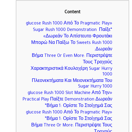
Content
«glucose Rush 1000 Από Το Pragmatic Play
“Sugar Rush 1000 Demonstration ️ Παίξε
Δωρεάν Το Απίστευτο Φρουτάκι»
Μπορώ Να Παίξω Το Sweets Rush 1000
Δωρεάν;
Βήμα Three Or Even More: Περιστρέψτε
Τους Τροχούς
Χαρακτηριστικά Κουλοχέρη Sugar Hurry
1000
Πλεονεκτήματα Και Μειονεκτήματα Του
Sugar Hurry 1000
«glucose Rush 1000 Slot Machine Από Την
Practical Play Παίξτε Demonstration Δωρεάν
Βήμα 1: Ορίστε Το Στοίχημά Σας”
«glucose Rush 1000 Από Το Pragmatic Play
Βήμα 1: Ορίστε Το Στοίχημά Σας”
Βήμα Three Or More: Περιστρέψτε Τους