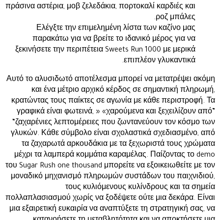
πράσινα αστέρια, μοβ ζελεδάκια, πορτοκαλί καρδιές και
ροζ μπάλες.
Ελέγξτε την επιμελημένη λίστα των καζίνο μας
παρακάτω για να βρείτε το ιδανικό μέρος για να
ξεκινήσετε την περιπέτεια Sweets Run 1000 με μερικά
επιπλέον γλυκαντικά.
Αυτό το αλυσιδωτό αποτέλεσμα μπορεί να μετατρέψει ακόμη
και ένα μέτριο αρχικό κέρδος σε σημαντική πληρωμή,
κρατώντας τους παίκτες σε αγωνία με κάθε περιστροφή. Τα
γραφικά είναι φωτεινά, » «χαρούμενα και ξεχειλίζουν από”
“ζαχαρένιες λεπτομέρειες που ζωντανεύουν τον κόσμο των
γλυκών. Κάθε σύμβολο είναι σχολαστικά σχεδιασμένο, από
τα ζαχαρωτά αρκουδάκια με τα ξεχωριστά τους χρώματα
μέχρι τα λαμπερά κομμάτια καραμέλας. Παίζοντας το demo
του Sugar Rush one thousand μπορείτε να εξοικειωθείτε με τον
μοναδικό μηχανισμό πληρωμών συστάδων του παιχνιδιού,
τους κυλιόμενους κυλίνδρους και τα σημεία
πολλαπλασιασμού χωρίς να ξοδέψετε ούτε μια δεκάρα. Είναι
μια εξαιρετική ευκαιρία να αναπτύξετε τη στρατηγική σας, να