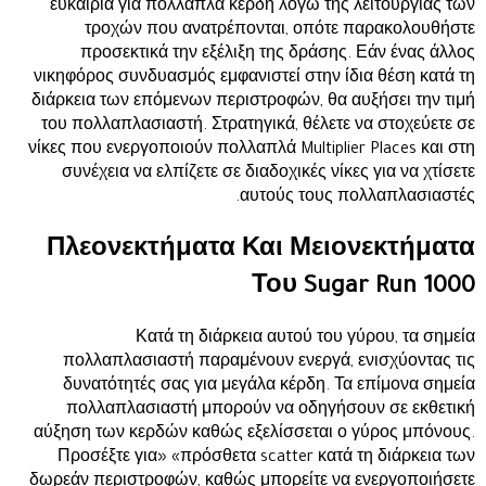
ευκαιρία για πολλαπλά κέρδη λόγω της λειτουργίας των
τροχών που ανατρέπονται, οπότε παρακολουθήστε
προσεκτικά την εξέλιξη της δράσης. Εάν ένας άλλος
νικηφόρος συνδυασμός εμφανιστεί στην ίδια θέση κατά τη
διάρκεια των επόμενων περιστροφών, θα αυξήσει την τιμή
του πολλαπλασιαστή. Στρατηγικά, θέλετε να στοχεύετε σε
νίκες που ενεργοποιούν πολλαπλά Multiplier Places και στη
συνέχεια να ελπίζετε σε διαδοχικές νίκες για να χτίσετε
αυτούς τους πολλαπλασιαστές.
Πλεονεκτήματα Και Μειονεκτήματα
Του Sugar Run 1000
Κατά τη διάρκεια αυτού του γύρου, τα σημεία
πολλαπλασιαστή παραμένουν ενεργά, ενισχύοντας τις
δυνατότητές σας για μεγάλα κέρδη. Τα επίμονα σημεία
πολλαπλασιαστή μπορούν να οδηγήσουν σε εκθετική
αύξηση των κερδών καθώς εξελίσσεται ο γύρος μπόνους.
Προσέξτε για» «πρόσθετα scatter κατά τη διάρκεια των
δωρεάν περιστροφών, καθώς μπορείτε να ενεργοποιήσετε