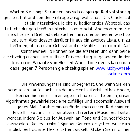
Warten Sie einige Sekunden, bis sich dasjenige Rad vollständig
gedreht hat und den der Einträge ausgewählt hat. Das Glücksrad
ist ein interaktives, leicht zu bedienendes Webtool, das
Entscheidungen treffen unterhaltsam macht. Angenommen, Sie
möchten ein Drehrad gebrauchen, um zu entscheiden what to
eat zum Abendessen darüber hinaus ein zweites Lista, um zu
befinden, ob man vor Ort isst und die Mahlzeit mitnimmt. Auf
spinthewheel. io können Sie die erstellen und dann beide
gleichzeitig drehen, um zu Ihrer Entscheidung zu gelangen. In der
kostenlos Variante von Blessed Wheel for Friends kann man
dabei gegen 7 Personen gleichzeitig spielen
www.lucky-wheel-
.
online.com
Die Anwendungsfälle sind unbegrenzt, und wenn Sie den
benötigten Läufer nicht inside unserer Läuferbibliothek finden,
können Sie immer Ihren eigenen Läufer erstellen. Ja, unser
Algorithmus gewährleistet eine zufällige und accomplir Auswahl
jedes Mal. Darüber hinaus findet man diesen Rad-Spinner-
Ersteller koennte mit benutzerdefiniertem Music bearbeitet
werden, indem Sie aus 1er Auswahl an Töne und Soundeffekten
auswählen. Dieses Freilauf-Spinner-Generatorsystem wurde im
Hinblick bei höchste Flexibilität entwickelt. Klicken Sie im or her