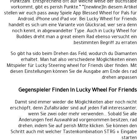
Punktzahl. Entsprechend oft auf welche weise der Buchstabe
vorkommt, gibt es perish Punkte.” “[newline]In diesem Artikel
stellen wir euch pass away Spiele App Blessed Wheel for Pals für
Android, iPhone und iPad vor. Bei Lucky Wheel for Friends
handelt es sich um eine Variante von Glücksrad, wer sera denn
noch kennt, in abgewandelter Type. Auch in Lucky Wheel for
Buddies dreht man a great einem Rad ebenso versucht ein
bestimmten Begriff zu erraten.
So gibt ha sido beim Drehen das Feld, wodurch du Diamanten
erhaltet. Man hat also verschiedene Möglichkeiten einen
Mitspieler für Lucky Steering wheel for Friends über finden. Mit
diesen Einstellungen können Sie die Ausgabe am Ende des rad
drehen anpassen.
Gegenspieler Finden In Lucky Wheel For Friends
Damit sind immer wieder die Möglichkeiten aber noch nicht
erschöpft, denn Zufallsräder sind auf jeden Fall interessanter,
wenn Sie zwei oder mehr verwenden… Sobald Sie alle
Änderungen feel Auswahlrad vorgenommen besitzen, rad
drehen, indem Sie auf perish Mitte klicken. Sie können den
Schritt auch mit welcher Tastenkombination STRG + Eingabe
starten.