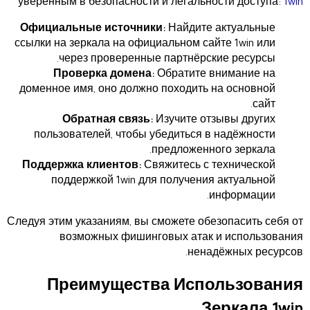
уверенным в безопасности и легальности доступа:
1win
Официальные источники:
Найдите актуальные
ссылки на зеркала на официальном сайте 1win или
через проверенные партнёрские ресурсы.
Проверка домена:
Обратите внимание на
доменное имя, оно должно походить на основной
сайт.
Обратная связь:
Изучите отзывы других
пользователей, чтобы убедиться в надёжности
предложенного зеркала.
Поддержка клиентов:
Свяжитесь с технической
поддержкой 1win для получения актуальной
информации.
Следуя этим указаниям, вы сможете обезопасить себя от
возможных фишинговых атак и использования
ненадёжных ресурсов.
Преимущества Использования