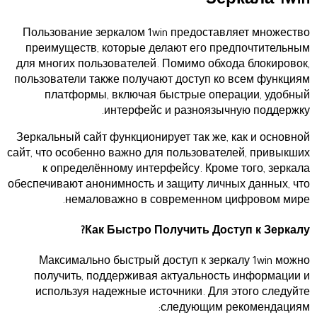
Зеркала 1win
Пользование зеркалом 1win предоставляет множество
преимуществ, которые делают его предпочтительным
для многих пользователей. Помимо обхода блокировок,
пользователи также получают доступ ко всем функциям
платформы, включая быстрые операции, удобный
интерфейс и разноязычную поддержку.
Зеркальный сайт функционирует так же, как и основной
сайт, что особенно важно для пользователей, привыкших
к определённому интерфейсу. Кроме того, зеркала
обеспечивают анонимность и защиту личных данных, что
немаловажно в современном цифровом мире.
Как Быстро Получить Доступ к Зеркалу?
Максимально быстрый доступ к зеркалу 1win можно
получить, поддерживая актуальность информации и
используя надежные источники. Для этого следуйте
следующим рекомендациям: