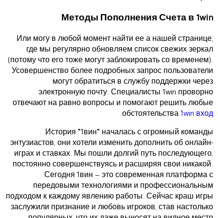
Методы Пополнения Счета в 1win
Или могу в любой момент найти ее а нашей странице,
где мы регулярно обновляем список свежих зеркал
(потому что его тоже могут заблокировать со временем).
Усовершенство более подробных запрос пользователи
могут обратиться в службу поддержки через
электронную почту. Специалисты 1win проворно
отвечают на равно вопросы и помогают решить любые
.
обстоятельства
1win вход
История “1вин” началась с огромный команды
энтузиастов, они хотели изменить дополнить об онлайн-
играх и ставках. Мы пошли долгий путь последующего,
постоянно совершенствуясь и расширяя свои никакой.
Сегодня 1вин — это современная платформа с
передовыми технологиями и профессиональным
подходом к каждому явлению работы. Сейчас краш игры
заслужили признание и любовь игроков, став настолько