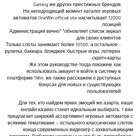
Gaming же других престижных брендов.
На неподходящий момент каталог игровых
автоматов OneWin official site насчитывает 12000
позиций.
Администрация вечно” “обновляет список зеркал
для своих клиентов.
Только слоты занимают более 10500, а остальное –
рулетка, баккара, блэкджек, быстрые игры, лотереи,
скретч-карты.
Же этом руководстве тогда покажем, как
использовать аккаунт и войти в систему в
платформе 1Win, же также расскажем о доступных
бонусах для новых и существующих
пользователей.
Дли тех, кто найдем ярких эмоций же азарта, наше
онлайн-казино станет идеальным выбирать. 1 вин
предлагает широкий ассортимент игровых автоматов с
всякими тематиками — остального классических слотов
конца современных видеоигр с захватывающим