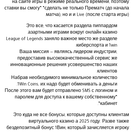
на сайте игры в режиме реального времени, поэтому
ставки вы смогу” “сделать не только Прематч (до начала
матча), но и и Live (после старта игры).
Это все, что касается раздела пиппардом
азартными играми вокруг онлайн казино.
League of Legends заняло важное место же разделе
киберспорта и 1win.
Ваша миссия — являясь лидером индустрии,
предоставив высококачественный сервис же
инновационные решения усовершенство наших
клиентов.
Набрав необходимого минимальное количество
1Win Coins, их надо будет обменивать а деньги.
После этого вам будет отправлено SMS с логином и
паролем для доступа к вашему собственному”
“кабинет.
Это куда не все бонусы, которые доступны клиентам
виртуального казино а 2025 году. Разве также
бездепозитный бонус 1Вин, который зачисляется игроку