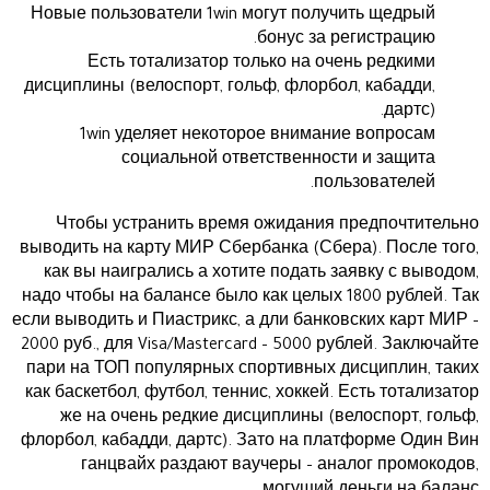
Новые пользователи 1win могут получить щедрый
бонус за регистрацию.
Есть тотализатор только на очень редкими
дисциплины (велоспорт, гольф, флорбол, кабадди,
дартс).
1win уделяет некоторое внимание вопросам
социальной ответственности и защита
пользователей.
Чтобы устранить время ожидания предпочтительно
выводить на карту МИР Сбербанка (Сбера). После того,
как вы наигрались а хотите подать заявку с выводом,
надо чтобы на балансе было как целых 1800 рублей. Так
если выводить и Пиастрикс, а дли банковских карт МИР –
2000 руб., для Visa/Mastercard – 5000 рублей. Заключайте
пари на ТОП популярных спортивных дисциплин, таких
как баскетбол, футбол, теннис, хоккей. Есть тотализатор
же на очень редкие дисциплины (велоспорт, гольф,
флорбол, кабадди, дартс). Зато на платформе Один Вин
ганцвайх раздают ваучеры – аналог промокодов,