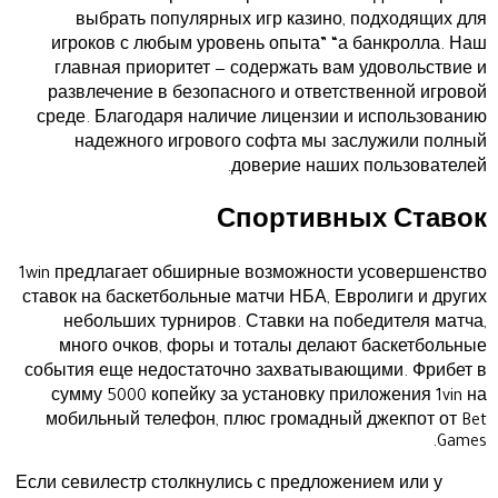
выбрать популярных игр казино, подходящих для
игроков с любым уровень опыта” “а банкролла. Наш
главная приоритет — содержать вам удовольствие и
развлечение в безопасного и ответственной игровой
среде. Благодаря наличие лицензии и использованию
надежного игрового софта мы заслужили полный
доверие наших пользователей.
Спортивных Ставок
1win предлагает обширные возможности усовершенство
ставок на баскетбольные матчи НБА, Евролиги и других
небольших турниров. Ставки на победителя матча,
много очков, форы и тоталы делают баскетбольные
события еще недостаточно захватывающими. Фрибет в
сумму 5000 копейку за установку приложения 1vin на
мобильный телефон, плюс громадный джекпот от Bet
Games.
Если севилестр столкнулись с предложением или у