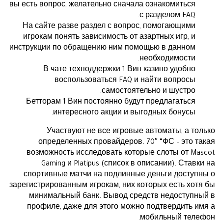
вы есть вопрос, желательно сначала ознакомиться
с разделом FAQ.
На сайте разве раздел с вопрос, помогающими
игрокам понять зависимость от азартных игр, и
инструкции по обращению ним помощью в данном
необходимости.
В чате техподдержки 1 Вин казино удобно
воспользоваться FAQ и найти вопросы
самостоятельно и шустро.
Бетторам 1 Вин постоянно будут предлагаться
интересного акции и выгодных бонусы.
Участвуют не все игровые автоматы, а только
определенных провайдеров. 70″ “ФС – это такая
возможность исследовать которые слоты от Mascot
Gaming и Platipus (список в описании). Ставки на
спортивные матчи на подлинные деньги доступны о
зарегистрированным игрокам, них которых есть хотя бы
минимальный банк. Вывод средств недоступный в
профиле, даже для этого можно подтвердить имя а
мобильный телефон.