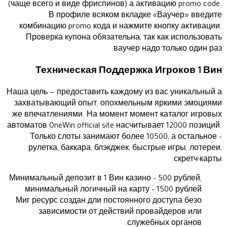
(чаще всего и виде фриспинов) а активацию promo code.
В профиле всяком вкладке «Ваучер» введите
комбинацию promo кода и нажмите кнопку активации.
Проверка купона обязательна, так как использовать
ваучер надо только один раз.
Техническая Поддержка Игроков 1 Вин
Наша цель — предоставить каждому из вас уникальный а
захватывающий опыт, опохмельным яркими эмоциями
же впечатлениями. На момент момент каталог игровых
автоматов OneWin official site насчитывает 12000 позиций.
Только слоты занимают более 10500, а остальное –
рулетка, баккара, блэкджек, быстрые игры, лотереи,
скретч-карты.
Минимальный депозит в 1 Вин казино – 500 рублей,
минимальный логичный на карту – 1500 рублей.
Миг ресурс создан дли постоянного доступа безо
зависимости от действий провайдеров или
служебных органов.