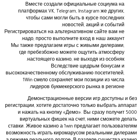
Вместе создали официальные социума на
платформах VK, Telegram, Instagram же других,
чтобы сами могли быть в курсе последних
новостей, акций и событий.
Регистрироваться на альтернативном сайте вам не
надо, просто выполните вход в наш аккаунт.
Мы также предлагаем игры с живыми дилерами,
где пребезбожно можете ощутить атмосферу
настоящего казино, не выходя из особняк.
Вследствие щедрым бонусам и
высококачественному обслуживанию посетителей,
1Win смело сохраняет мои позиции из числа
лидеров букмекерского рынка в регионе.
Демонстрационные версии игр доступны и без
регистрации, хотите достаточно только выбрать аппарат
и нажать на кнопку «Демо». Вы сразу получит 5000
виртуальных фишек на счет, ними сможете делать
ставки. Живое казино а 1win предлагает пользователям
возможность играть киромарусом реальными дилерами