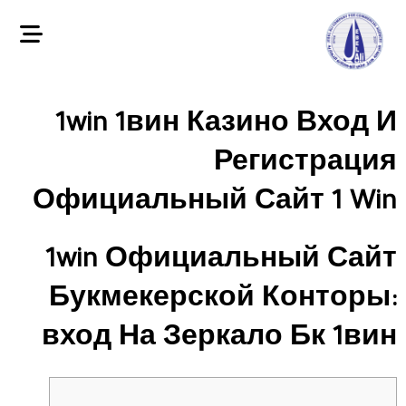
1win 1вин Казино Вход И
Регистрация
Официальный Сайт 1 Win
1win Официальный Сайт
Букмекерской Конторы:
вход На Зеркало Бк 1вин