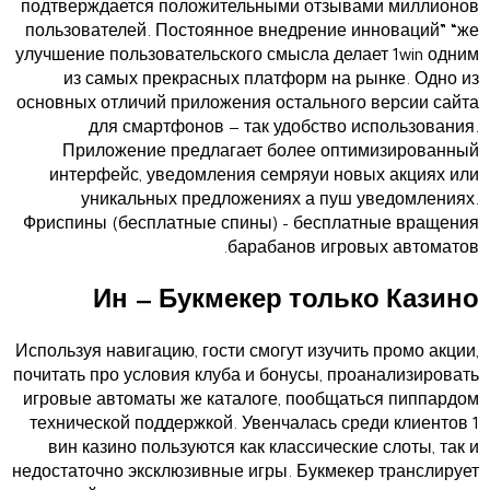
подтверждается положительными отзывами миллионов
пользователей. Постоянное внедрение инноваций” “же
улучшение пользовательского смысла делает 1win одним
из самых прекрасных платформ на рынке. Одно из
основных отличий приложения остального версии сайта
для смартфонов — так удобство использования.
Приложение предлагает более оптимизированный
интерфейс, уведомления семряуи новых акциях или
уникальных предложениях а пуш уведомлениях.
Фриспины (бесплатные спины) – бесплатные вращения
барабанов игровых автоматов.
Ин — Букмекер только Казино
Используя навигацию, гости смогут изучить промо акции,
почитать про условия клуба и бонусы, проанализировать
игровые автоматы же каталоге, пообщаться пиппардом
технической поддержкой. Увенчалась среди клиентов 1
вин казино пользуются как классические слоты, так и
недостаточно эксклюзивные игры. Букмекер транслирует