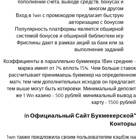
пополнении счета, выводе средств, бонусах и
многом другом.
Вход в 1win с промокодом предлагает быструю
авторизацию с бонусом.
Популярность платформы является обширной
системой бонусов и обширной библиотеки игр.
Фриспины дают в рамках акций за банк или за
выполнение заданий.
Коэффициенты в параллельно букмекера 1Вин средние –
маржа имеет от 7% вплоть 15%. Чем больше ставок
рассчитывает принимаешь букмекер на определенном
матч, тем чем дополнительных исходов он предлагает,
тем выше могут быть котировки. Минимальный депозит
же 1 Win казино – 500 рублей, минимальный вывод а
карту – 1500 рублей.
“in Официальный Сайт Букмекерской
Конторы
1win также предложила своим пользователям кэшбэк на