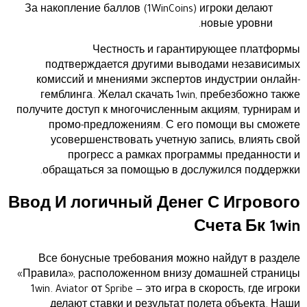
За накопление баллов (1WinCoins) игроки делают
новые уровни.
Честность и гарантирующее платформы
подтверждается другими выводами независимых
комиссий и мнениями экспертов индустрии онлайн-
гемблинга. Желал скачать 1win, пребезбожно также
получите доступ к многочисленным акциям, турнирам и
промо-предложениям. С его помощи вы сможете
усовершенствовать учетную запись, влиять свой
прогресс а рамках программы преданности и
обращаться за помощью в дослужился поддержки.
Ввод И логичный Денег С Игрового
Счета Бк 1win
Все бонусные требования можно найдут в разделе
«Правила», расположенном внизу домашней страницы
1win. Aviator от Spribe — это игра в скорость, где игроки
делают ставки и результат полета объекта. Наши