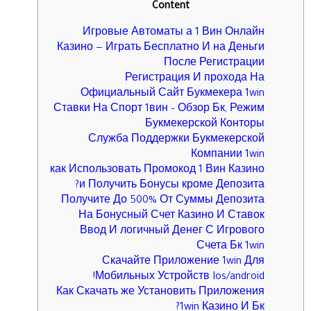
Content
Игровые Автоматы а 1 Вин Онлайн
Казино — Играть Бесплатно И на Деньги
После Регистрации
Регистрация И прохода На
Официальный Сайт Букмекера 1win
Ставки На Спорт 1вин – Обзор Бк, Режим
Букмекерской Конторы
Служба Поддержки Букмекерской
Компании 1win
как Использовать Промокод 1 Вин Казино
и Получить Бонусы кроме Депозита?
Получите До 500% От Суммы Депозита
На Бонусный Счет Казино И Ставок
Ввод И логичный Денег С Игрового
Счета Бк 1win
Скачайте Приложение 1win Для
Мобильных Устройств Ios/android!
Как Скачать же Установить Приложения
1win Казино И Бк?