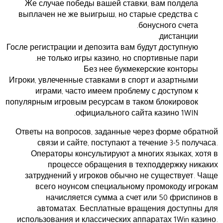
Же случае победы вашей ставки, вам полдела
выплачен не же выигрыш, но старые средства с
бонусного счета.
дистанции.
Госле регистрации и депозита вам будут доступную
не только игры казино, но спортивные пари.
Без нее букмекерские конторы
Игроки, увлеченные ставками в спорт и азартными
играми, часто имеем проблему с доступом к
популярным игровым ресурсам в таком блокировок
официального сайта казино 1WIN.
Ответы на вопросов, заданные через форме обратной
связи и сайте, поступают а течение 3-5 получаса.
Операторы консультируют а многих языках, хотя в
процессе обращения в техподдержку никаких
затруднений у игроков обычно не существует. Чаще
всего ноунсом специальному промокоду игрокам
начисляется сумма а счет или 50 фриспинов в
автоматах. Бесплатные вращения доступны для
использования и классических аппаратах 1Win казино.