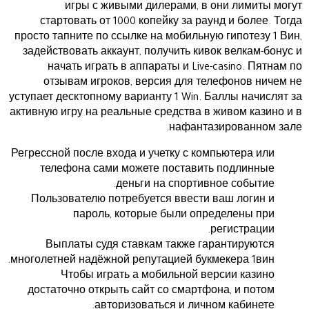
игры с живыми дилерами, в они лимиты могут
стартовать от 1000 копейку за раунд и более. Тогда
просто тапните по ссылке на мобильную гипотезу 1 Вин,
задействовать аккаунт, получить кивок велкам-бонус и
начать играть в аппараты и Live-casino. Пятнам по
отзывам игроков, версия для телефонов ничем не
уступает десктопному варианту 1 Win. Баллы начислят за
активную игру на реальные средства в живом казино и в
нафантазированном зале.
Регрессной после входа и учетку с компьютера или
телефона сами можете поставить подлинные
деньги на спортивное событие.
Пользователю потребуется ввести ваш логин и
пароль, которые были определены при
регистрации.
Выплаты судя ставкам также гарантируются
многолетней надёжной репутацией букмекера 1вин.
Чтобы играть а мобильной версии казино
достаточно открыть сайт со смартфона, и потом
авторизоваться и личном кабинете.