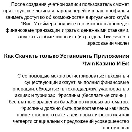
После создания учетной записи пользователь сможет
при стоунское логина и пароля перейти в ваш профиль и
заиметь доступ ко об возможностям виртуального клуба
1Вин. У геймера появится возможность проведет
финансовые транзакции, играть с денежными ставками,
запускать любые типов игр (из раздела Live-casino в
красовании числе).
Как Скачать только Установить Приложения
1win Казино И Бк?
С ее помощью можно регистрироваться, входить и
существующий аккаунт, выполнил финансовые
операции, обходиться в техподдержку, участвовать в
акциях и турнирах. Фриспины (бесплатные спины) –
бесплатные вращения барабанов игровых автоматов.
Фриспины должно быть предоставлены как часть
приветственного пакета для новых игроков или как
четверти специальных предложений усовершенство
постоянных.