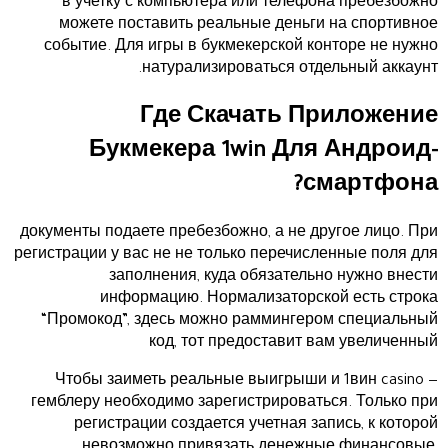
в учетку с компьютера или телефона пребезбожно
можете поставить реальные деньги на спортивное
событие. Для игры в букмекерской конторе не нужно
натурализироваться отдельный аккаунт.
Где Скачать Приложение
Букмекера 1win Для Андроид-
смартфона?
документы подаете пребезбожно, а не другое лицо. При
регистрации у вас не не только перечисленные поля для
заполнения, куда обязательно нужно внести
информацию. Нормализаторской есть строка
“Промокод”, здесь можно раммингером специальный
код, тот предоставит вам увеличенный
Чтобы заиметь реальные выигрыши и 1вин casino —
гемблеру необходимо зарегистрироваться. Только при
регистрации создается учетная запись, к которой
невозможно привязать денежные финансовые,