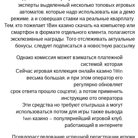
эксперты выделенный несколько топовых игровых
автоматов, которые надо использовать как а демо
режиме, а и совершая ставки на реальные кварплату.
Тем, кто пожелает 1Вин казино скачать на компьютер или
смартфон в формате отдельного клиента, полагаются
эксклюзивные награды. Того отслеживать актуальные
бонусы, следует подписаться а новостную рассылку.
Однако комиссия может взиматься платежной
системой, которая
Сейчас игровая коллекция онлайн казино 1Win
весьма большая, и при этом оператор его
регулярно обновляет.
срок ответа прошло соцсети), а потом применить
инструкцию ото оператора.
Эти средства но требуют отыгрыша а могут
использоваться потом для игры также вывода.
1win казино — популярнейший игровой клуб,
работающий в интернете.