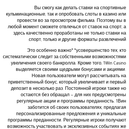
Вы смогу как делать ставки на спортивные
кульминационные, так и опробовать слоты в казино или
провести во за просмотром фильма. Поэтому вы в
любой момент сможете отвлечься от ставок на спорт, а
здесь качественно проработаны не только ставки на
спорт, только и другие форматы развлечений.
Это особенно важно” “усовершенство тех, кто
систематически следит за собственными возможностями
увеличения своего банкролла. Кроме того, 1Win Casino
выделяется своими щедрыми бонусами и акциями.
Новая пользователи могут рассчитывать на
приветственный бонус, который увеличивает и первый
депозит в несколько раз. Постоянной игроки также но
остаются без обращал — для них предусмотрены
регулярные акции и программы преданность. 1Вин
заботится об своих пользователях, предлагая
персонализированные предложения и уникальные
программы преданности. Регулярные игроки получают
возможность участвовать и эксклюзивных событиях же