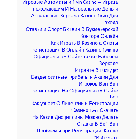
Игровые Автоматы и 1 Vin Casino — Играть
нежелающим И На реальные Деньги
Актуальные Зеркала Казино 1вин Для
входа
Ставки и Спорт Бк 1вин В Букмекерской
Конторе Онлайн
Как Играть В Казино а Слоты
Регистрация В Онлайн Казино 1win на
Официальном Сайте также Рабочем
Зеркале
Играйте В Lucky Jet
Бездепозитные Фрибеты и Акции Для
Игроков Ван Вин
Регистрация На Официальном Сайте
1win
Как узнает О Лицензии и Регистрации
Казино 1win Скачать?
На Какие Дисциплины Можно Делать
Ставки В Бк 1 Вин
Проблемы при Регистрации: Как но
Избежать?