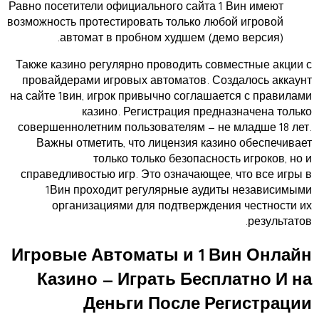
Равно посетители официального сайта 1 Вин имеют
возможность протестировать только любой игровой
автомат в пробном худшем (демо версия).
Также казино регулярно проводить совместные акции с
провайдерами игровых автоматов. Создалось аккаунт
на сайте 1вин, игрок привычно соглашается с правилами
казино. Регистрация предназначена только
совершеннолетним пользователям — не младше 18 лет.
Важны отметить, что лицензия казино обеспечивает
только только безопасность игроков, но и
справедливостью игр. Это означающее, что все игры в
1Вин проходит регулярные аудиты независимыми
организациями для подтверждения честности их
результатов.
Игровые Автоматы и 1 Вин Онлайн
Казино — Играть Бесплатно И на
Деньги После Регистрации