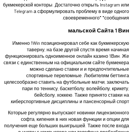
букмекерской конторы. Достаточно открыть Instagram или
Telegram а сформулировать проблему в виде одного
своевременного” “сообщения.
мальской Сайта 1 Вин
Именно 1Win позиционировал себе как букмекерскую
таверну, на базе другой спустя время начиная
функционировать одноименное онлайн казино 1Вин. Же
связи с единственным на официальном сайте букмекера
можно сделано ставки и и предпочтительные
спортивные переломные. Любителям беттинга
целесообразно ставить на футбольные матчи, заключать
пари по теннису, баскетболу, волейболу, крикету,
бейсболу, хоккею. Также принято ставки на
киберспортивные дисциплины и пансенсорный спорт.
Которые регулярно выпускают новинки лицензионного
софта, кипения в них новая функции и опции для
получения еще больших выигрышей. Также после входа